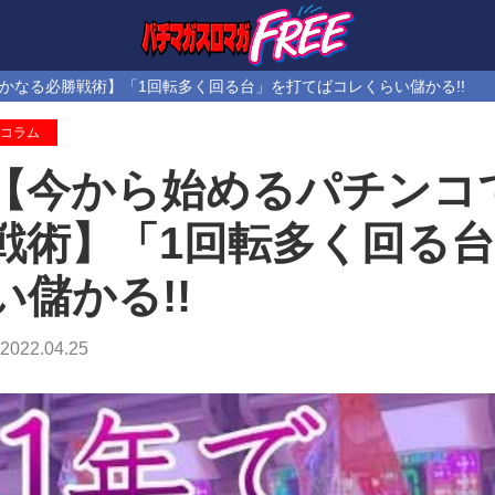
かなる必勝戦術】「1回転多く回る台」を打てばコレくらい儲かる!!
コラム
【今から始めるパチンコ
戦術】「1回転多く回る
い儲かる!!
2022.04.25