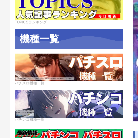
TOPICSランキング
機種一覧
パチスロ機種一覧
パチンコ機種一覧