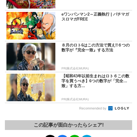
eワンパンマン2～正義執行 | パチマガ
スロマガFREE
８月のロト6はこの方法で買え!!６つの
数字が『完全一致』する方法
PR(株式会社MURA)
【昭和43年以前生まれはロト６この数
字を買うべき】6つの数字が「完全一
致」する方...
PR(株式会社MURA)
Recommended by
この記事が面白かったらシェア!