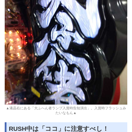
▲液晶右にある「大ふへん者ランプ入賞時告知演出」。入賞時フラッシュみ
たいなもん▲
RUSH中は「ココ」に注意すべし！