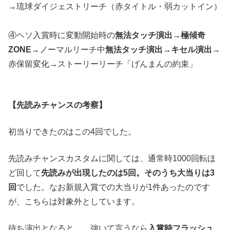
→琉球ダイジェストリーチ（赤タイトル・弱カットイン）
④ヘソ入賞時に変動開始時の
無法タッチ演出→極傾奇
ZONE
→ノーマルリーチ中
無法タッチ演出→キセル演出
→
赤保留変化→ストーリーリーチ「げんまんの約束」
【先読みチャンスの考察】
初当りできたのはこの4回でした。
先読みチャンスカスタムに関しては、通常時1000回転ほ
ど回して
先読みが出現したのは5回。そのうち大当りは3
回
でした。なお新規入賞での大当りが1件あったのです
が、こちらは対象外としています。
待ち演出となると……強いて言うなら
入賞時フラッシュ