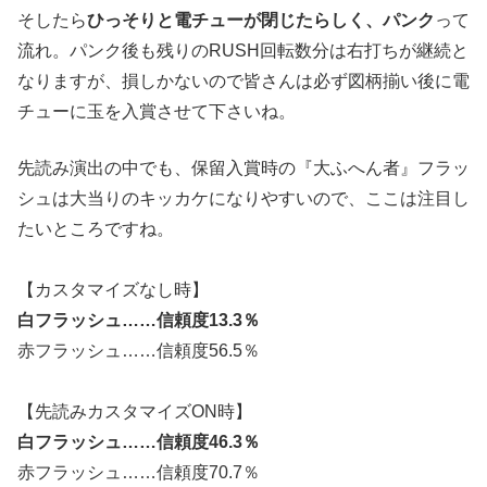
そしたら
ひっそりと電チューが閉じたらしく、パンク
って
流れ。パンク後も残りのRUSH回転数分は右打ちが継続と
なりますが、損しかないので皆さんは必ず図柄揃い後に電
チューに玉を入賞させて下さいね。
先読み演出の中でも、保留入賞時の『大ふへん者』フラッ
シュは大当りのキッカケになりやすいので、ここは注目し
たいところですね。
【カスタマイズなし時】
白フラッシュ……信頼度13.3％
赤フラッシュ……信頼度56.5％
【先読みカスタマイズON時】
白フラッシュ……信頼度46.3％
赤フラッシュ……信頼度70.7％