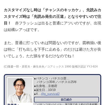
カスタマイズなし時は「チャンスのキッカケ」、先読みカ
スタマイズ時は「先読み発生の王道」となりやすいので注
目！
赤フラッシュは出ると普通にアツいのですが、出現
は結構レアっぽです。
また、普通に打っていれば問題ないのですが、図柄揃い後
は特に「打ち出しを下手に止める」のだけは避けた方が良
いでしょう。ただ損をするだけなのでね！
(C)隆慶一郎・原哲夫・麻生未央／コアミックス 1990 版権許諾証 YYJ-924
●パチンコ・パチスロ歴…
パチンコ35年／パチスロ25年
●出身地…
京都府
●誕生日…
10/19
●X…
@p_survival2
「パチンコサバイバル」第2弾で史上初の日本縦断