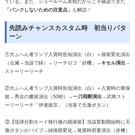
ている。また、ショールーム実戦だからこそ確認できた
「パンクしないための注意点」
も解説！
先読みチャンスカスタム時 初当りパタ
ーン
①大ふへん者ランプ入賞時告知演出（白）＋保留変化演出
（点滅→当該で緑）→リーチロゴ「好機」→
キセル演出
→
ストーリーリーチ
②大ふへん者ランプ入賞時告知演出（白）＋入賞時の青保
留→秀吉の書状演出（50秒）→
一刀両断演出
→武将スト
ーリーリーチ「伊達政宗」（当落で天激ボタン）
③【琉球分割モード移行後の残保留】当該変動開始時に天
激ボタンがバイブ→緑保留変化→発展時府妻演出（赤襖）