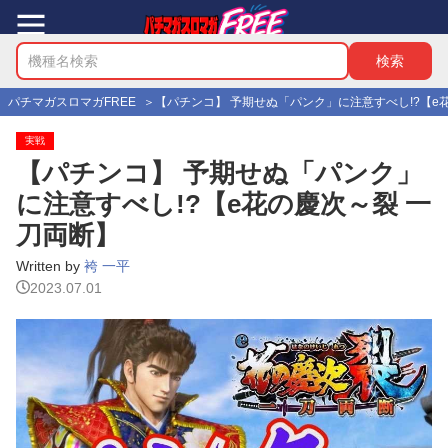
パチマガスロマガFREE
【パチンコ】 予期せぬ「パンク」に注意すべし!?【e
実戦
【パチンコ】 予期せぬ「パンク」
に注意すべし!?【e花の慶次～裂 一
刀両断】
Written by
袴 一平
2023.07.01