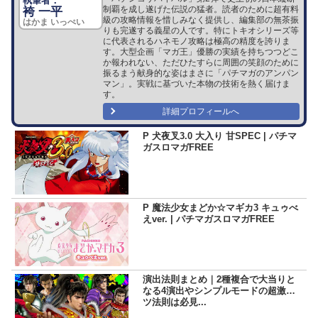
制覇を成し遂げた伝説の猛者。読者のために超有料
袴 一平
級の攻略情報を惜しみなく提供し、編集部の無茶振
はかま いっぺい
りも完遂する義星の人です。特にトキオシリーズ等
に代表されるハネモノ攻略は極高の精度を誇りま
す。大型企画「マガ王」優勝の実績を持ちつつどこ
か報われない、ただひたすらに周囲の笑顔のために
振るまう献身的な姿はまさに「パチマガのアンパン
マン」。実戦に基づいた本物の技術を熱く届けま
す。
詳細プロフィールへ
P 犬夜叉3.0 大入り 甘SPEC | パチマ
ガスロマガFREE
P 魔法少女まどか☆マギカ3 キュゥべ
えver. | パチマガスロマガFREE
演出法則まとめ｜2種複合で大当りと
なる4演出やシンプルモードの超激ア
ツ法則は必見...