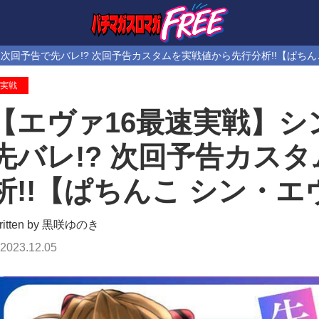
次回予告で先バレ!? 次回予告カスタムを実戦値から先行分析!!【ぱち
実戦
【エヴァ16最速実戦】
先バレ!? 次回予告カス
析!!【ぱちんこ シン・
ritten by 黒咲ゆのき
2023.12.05