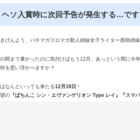
ヘソ入賞時に次回予告が発生する…です
きげんよう、パチマガスロマガ新人姉妹女子ライター黒咲姉妹
の間まで暑かったのに気付けばもう12月。あっという間に今年
何を思い浮かべますか？
はなんといっても来たる
12月18日
！
望の
『ぱちんこ シン・エヴァンゲリオン Type レイ』『スマパ
！