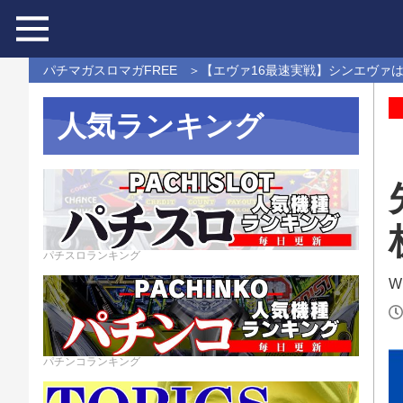
パチマガスロマガFREE
【エヴァ16最速実戦】シンエヴァは
人気ランキング
パチスロランキング
W
パチンコランキング