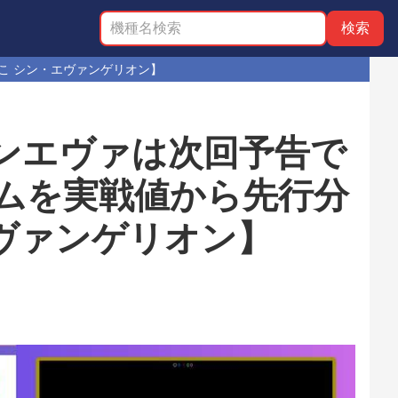
んこ シン・エヴァンゲリオン】
シンエヴァは次回予告で
タムを実戦値から先行分
エヴァンゲリオン】