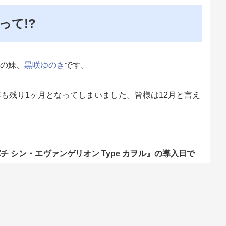
って!?
の妹、
黒咲ゆのき
です。
も残り1ヶ月となってしまいました。皆様は12月と言え
チ シン・エヴァンゲリオン Type カヲル』の導入日で