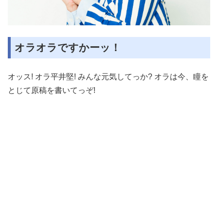
オラオラですかーッ！
オッス! オラ平井堅! みんな元気してっか? オラは今、瞳を
とじて原稿を書いてっぞ!