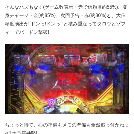
そんなハズもなく(ゲーム数表示・赤で信頼度約55%)、変
身チャージ・金(約85%)、次回予告・赤(約80%)と、大信
頼度演出が"ドンっ!ドンっ!"と積み重なってタロウとゾフ
ィーでバードン撃破!
ちょっと待て、心の準備もメモの準備も全然追っ付かねぇ
ぞ! オラ平井堅!