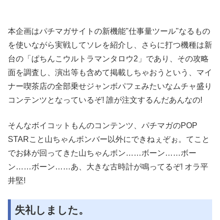
本企画はパチマガサイトの新機能"仕事量ツール"なるもの
を使いながら実戦してソレを紹介し、さらに打つ機種は新
台の「ぱちんこウルトラマンタロウ2」であり、その攻略
面を調査し、演出等も含めて掲載しちゃおうという、マイ
ナー喫茶店の全部乗せジャンボパフェみたいなムチャ盛り
コンテンツとなっているぞ! 誰が注文するんだあんなの!
そんなボイコットもんのコンテンツ、パチマガのPOP
STARこと山ちゃんボンバー以外にできねぇぞぉ。てこと
でお鉢が回ってきた山ちゃんボン……ボーン……ボー
ン……ボーン……あ、大きな古時計が鳴ってるぞ! オラ平
井堅!
失礼しました。