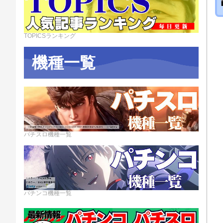
TOPICSランキング
機種一覧
パチスロ機種一覧
パチンコ機種一覧