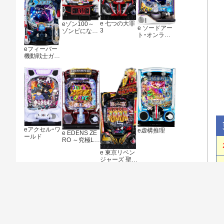
e 七つの大罪
eゾン100～
e ソードアー
3
ゾンビになる
ト・オンライ
までにしたい
ン アリシゼー
100のこと～
ション 夜空
eフィーバー
機動戦士ガン
ダムSEED ク
ライマックス
eアクセル・ワ
e虚構推理
e EDENS ZE
ールド
RO ～究極LT
～
e 東京リベン
ジャーズ 聖夜
決戦編