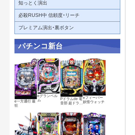
知っとく演出
必殺RUSH中 信頼度・リーチ
プレミアム演出・裏ボタン
パチンコ新台
eグランベル
eフィーバー
Pドラムde 電
ム
e一方通行 最
妖怪ウォッチ
音部 超ドラ熱
狂
4500ver.