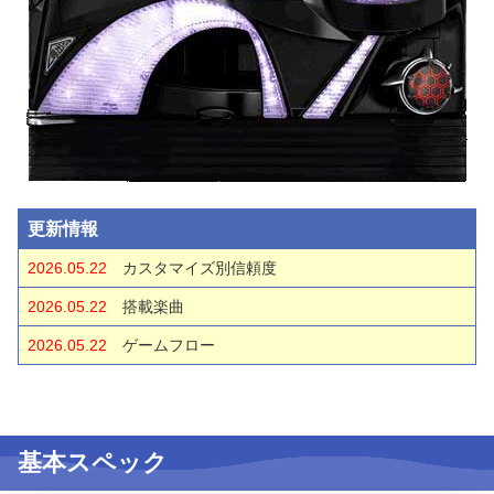
更新情報
2026.05.22
カスタマイズ別信頼度
2026.05.22
搭載楽曲
2026.05.22
ゲームフロー
2026.05.22
リーチ別信頼度
2026.05.22
先読み・変動中演出・チャンスアップ信頼度
基本スペック
2026.05.22
基本スペック