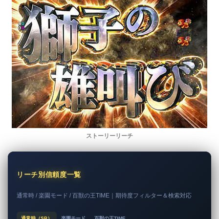
ストーリーリーチ
リーチ別信頼度一覧
通常時 / 楽園モード / 百獣の王TIME｜期待度フィルター＆検索対応
通常時（SP）
楽園モード
百獣の王TIME