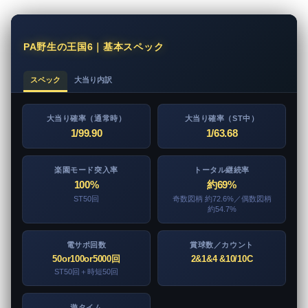
2026.05.22
機種の特徴・注目演出
PA野生の王国6｜基本スペック
スペック
大当り内訳
大当り確率（通常時）
大当り確率（ST中）
1/99.90
1/63.68
楽園モード突入率
トータル継続率
100%
約69%
ST50回
奇数図柄 約72.6%／偶数図柄
約54.7%
電サポ回数
賞球数／カウント
50or100or5000回
2&1&4 &10/10C
ST50回＋時短50回
遊タイム