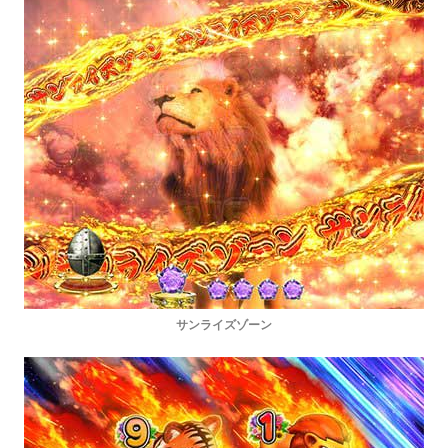
サンライズゾーン