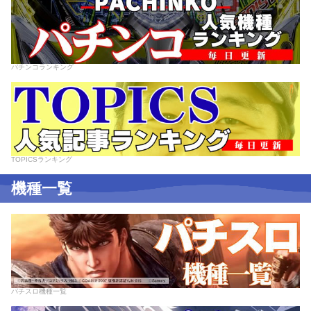
パチンコランキング
TOPICSランキング
機種一覧
パチスロ機種一覧