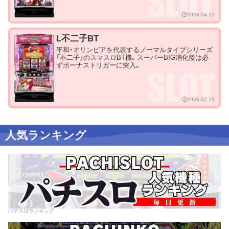
2026.04.21
L不二子BT
平和・オリンピアを代表するノーマルタイプシリーズ
「不二子」のスマスロBT機。スーパーBIG消化後は必
ずボーナストリガーに突入。
2026.02.15
人気ランキング
パチスロランキング