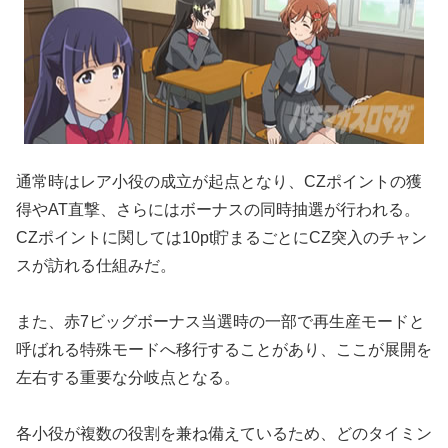
通常時はレア小役の成立が起点となり、CZポイントの獲
得やAT直撃、さらにはボーナスの同時抽選が行われる。
CZポイントに関しては10pt貯まるごとにCZ突入のチャン
スが訪れる仕組みだ。
また、赤7ビッグボーナス当選時の一部で再生産モードと
呼ばれる特殊モードへ移行することがあり、ここが展開を
左右する重要な分岐点となる。
各小役が複数の役割を兼ね備えているため、どのタイミン