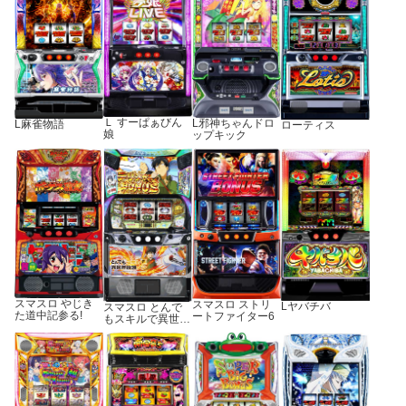
Ｌ すーぱぁびん
L邪神ちゃんドロ
L麻雀物語
ローティス
娘
ップキック
スマスロ やじき
スマスロ ストリ
Lヤバチバ
スマスロ とんで
た道中記参る!
ートファイター6
もスキルで異世界
放浪メシ