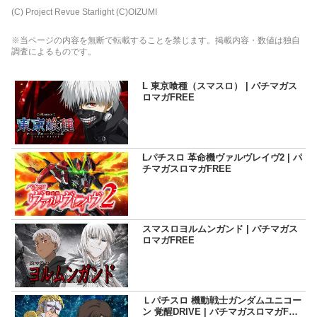
(C) Project Revue Starlight (C)OIZUMI
※当ページの内容を無断で転載することを禁じます。掲載内容・数値は独自
調査によるものです。
L 東京喰種（スマスロ） | パチマガス
ロマガFREE
Lパチスロ 革命機ヴァルヴレイヴ2 | パ
チマガスロマガFREE
スマスロヨルムンガンド | パチマガス
ロマガFREE
Ｌパチスロ 機動戦士ガンダムユニコー
ン 覚醒DRIVE | パチマガスロマガF