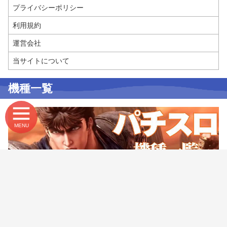
プライバシーポリシー
利用規約
運営会社
当サイトについて
機種一覧
MENU
パチスロ機種一覧