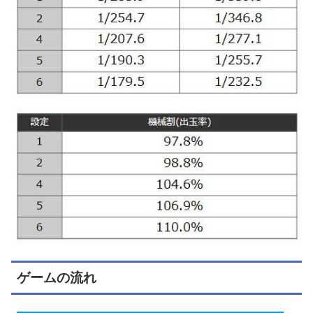
ゲームの流れ