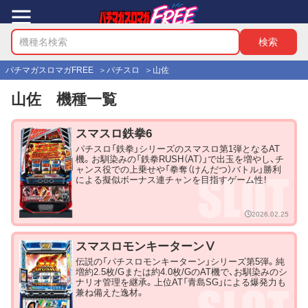
パチマガスロマガFREE
パチスロ
山佐
山佐 機種一覧
スマスロ鉄拳6
パチスロ「鉄拳」シリーズのスマスロ第1弾となるAT
機。お馴染みの「鉄拳RUSH（AT）」で出玉を増やし、チ
ャンス役での上乗せや「拳奪（けんだつ）バトル」勝利
による擬似ボーナス連チャンを目指すゲーム性！
2026.02.25
スマスロモンキーターンⅤ
伝説の「パチスロモンキーターン」シリーズ第5弾。純
増約2.5枚/Gまたは約4.0枚/GのAT機で、お馴染みのシ
ナリオ管理を継承。上位AT「青島SG」による爆発力も
兼ね備えた逸材。