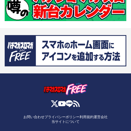
お問い合わせ
プライバシーポリシー
利用規約
運営会社
当サイトについて