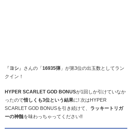
『
ヨシ
』さんの「
16935弾
」が第3位の出玉数としてラン
クイン！
HYPER SCARLET GOD BONUS
が1回しか引けていなか
ったので
惜しくも3位という結果
に! 次はHYPER
SCARLET GOD BONUSを引き続けて、
ラッキートリガ
ーの神髄
を味わっちゃってください!!