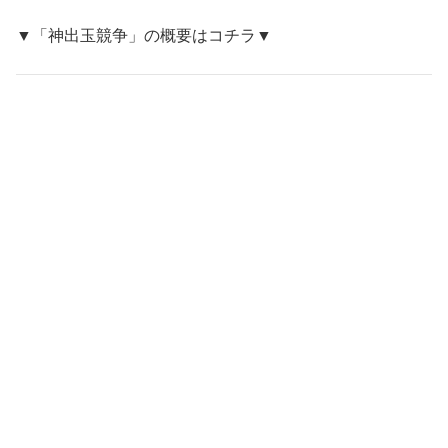
▼「神出玉競争」の概要はコチラ▼