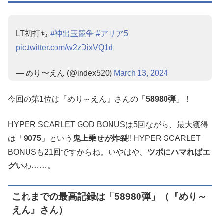
LT初打ち
#神出玉競争
#アリア5
pic.twitter.com/w2zDixVQ1d
— めり〜えん (@index520)
March 13, 2024
今回の第1位は『めり～えん』さんの「
58980弾
」！
HYPER SCARLET GOD BONUSは5回ながら、最大獲得
は「
9075
」という
鬼上乗せが炸裂
!! HYPER SCARLET
BONUSも21回ですからね。いやはや、
ツボにハマればエ
グい
わ……。
これまでの最高記録は「58980弾」（『めり～
えん』さん）