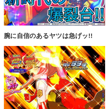
腕に自信のあるヤツは急げッ!!