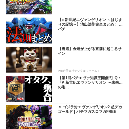
【e 新世紀エヴァンゲリオン ～はじま
りの記憶～】演出法則完全まとめ！ |
パチ...
【当選】金運が上がる直前に起こるサ
イン
PR(合同会社デジタルファーム )
【第1回パチエヴァ知識王開催!!】Q：
「P 新世紀エヴァンゲリオン ～未来へ
の咆...
ｅ ゴジラ対エヴァンゲリオン2 超デカ
ゴールド | パチマガスロマガFREE