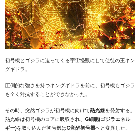
初号機とゴジラに迫ってくる宇宙怪獣にして使徒の王キン
グギドラ。
圧倒的な強さを持つキングギドラを前に、初号機もゴジラ
も全く対抗することができなかった。
その時、突然ゴジラが初号機に向けて
熱光線
を発射する。
熱光線は初号機のコアに吸収され、
G細胞(ゴジラエネル
ギー)
を取り込んだ初号機は
G覚醒初号機
へと変異した。