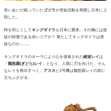
長いあいだ眠っていた
ゴジラ
が突如活動を再開し日本に上
陸した。
時を同じくして
キングギドラ
も日本に襲来。その胸には使
徒の特徴である赤いコアが？ 果たしてキングギドラは使
徒なのか……。
キングギドラのオーラにより心を侵食された
綾波レイ
は
「
魏怒羅(ぎどら)レイ
」となり、人類に刃を向けた。そん
なレイを救出すべく、
アスカ
と2号機は魏怒羅レイの前に
立ちふさがる。