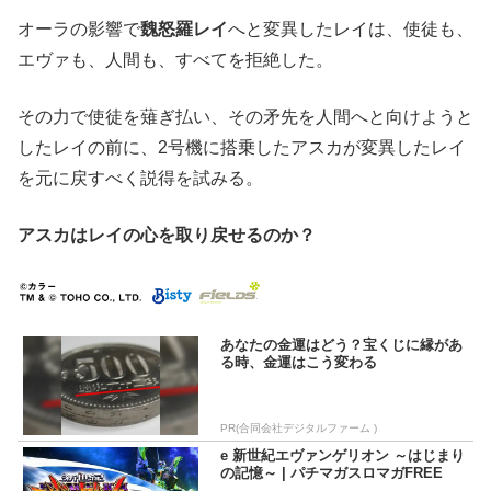
オーラの影響で
魏怒羅レイ
へと変異したレイは、使徒も、
エヴァも、人間も、すべてを拒絶した。
その力で使徒を薙ぎ払い、その矛先を人間へと向けようと
したレイの前に、2号機に搭乗したアスカが変異したレイ
を元に戻すべく説得を試みる。
アスカはレイの心を取り戻せるのか？
あなたの金運はどう？宝くじに縁があ
る時、金運はこう変わる
PR(合同会社デジタルファーム )
e 新世紀エヴァンゲリオン ～はじまり
の記憶～ | パチマガスロマガFREE