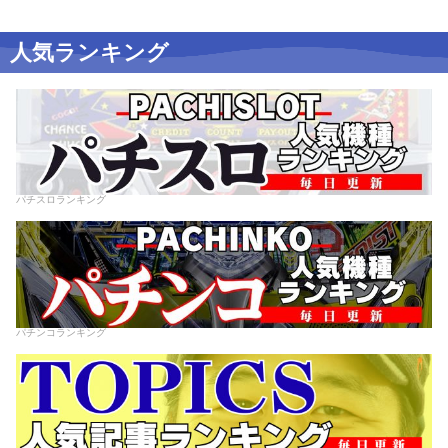
人気ランキング
パチスロランキング
パチンコランキング