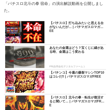
「パチスロ北斗の拳 宿命」
の演出解説動画を公開しまし
た。
【パチスロ】打ち込みたいと思える台
がないんだが… | パチマガスロマガFR
EE
あなたの金運はどう？宝くじに縁があ
る時、金運はこう変わる
PR(合同会社デジタルファーム )
【パチンコ】今週の爆裂マシンTOP10
はコレだ!! | パチマガスロマガFREE
【パチスロ】北斗の拳・転生が復活す
ると聞いて… | パチマガスロマガFRE
E