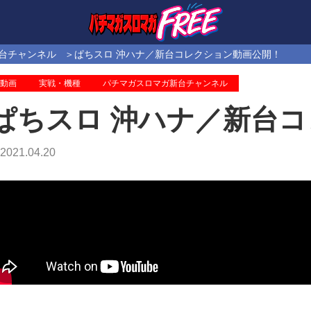
台チャンネル
ぱちスロ 沖ハナ／新台コレクション動画公開！
動画
実戦・機種
パチマガスロマガ新台チャンネル
ぱちスロ 沖ハナ／新台
2021.04.20