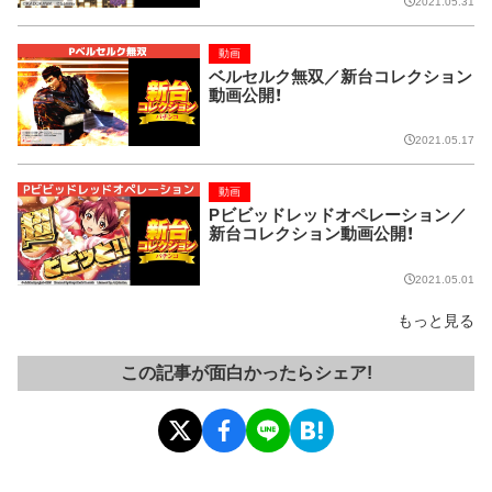
2021.05.31
動画
ベルセルク無双／新台コレクション
動画公開！
2021.05.17
動画
Pビビッドレッドオペレーション／
新台コレクション動画公開！
2021.05.01
もっと見る
この記事が面白かったらシェア!