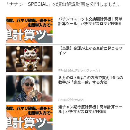
「ナナシーSPECIAL」の演出解説動画を公開しました。
パチンコスロット交換額計算機 | 簡単
計算ツール | パチマガスロマガFREE
【当選】金運が上がる直前に起こるサ
イン
PR(合同会社デジタルファーム )
８月のロト6はこの方法で買え!!６つの
数字が『完全一致』する方法
PR(株式会社MURA)
連チャン期待度計算機 | 簡単計算ツー
ル | パチマガスロマガFREE