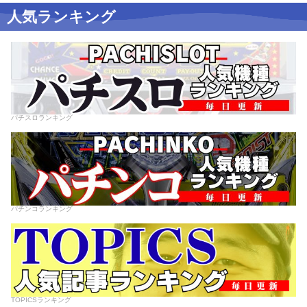
人気ランキング
パチスロランキング
パチンコランキング
TOPICSランキング