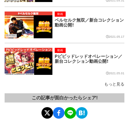
2021.05.31
動画
ベルセルク無双／新台コレクション
動画公開！
2021.05.17
動画
Pビビッドレッドオペレーション／
新台コレクション動画公開！
2021.05.01
もっと見る
この記事が面白かったらシェア!