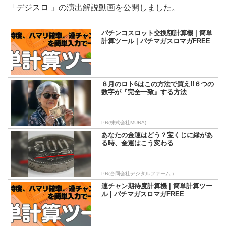
「デジスロ 」の演出解説動画を公開しました。
パチンコスロット交換額計算機 | 簡単
計算ツール | パチマガスロマガFREE
８月のロト6はこの方法で買え!!６つの
数字が『完全一致』する方法
PR(株式会社MURA)
あなたの金運はどう？宝くじに縁があ
る時、金運はこう変わる
PR(合同会社デジタルファーム )
連チャン期待度計算機 | 簡単計算ツー
ル | パチマガスロマガFREE