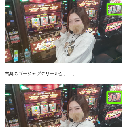
右奥のゴージャグのリールが、、、