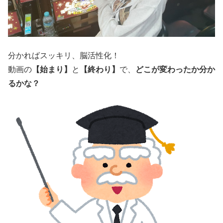
分かればスッキリ、脳活性化！
動画の
【始まり】
と
【終わり】
で、
どこが変わったか分か
るかな？