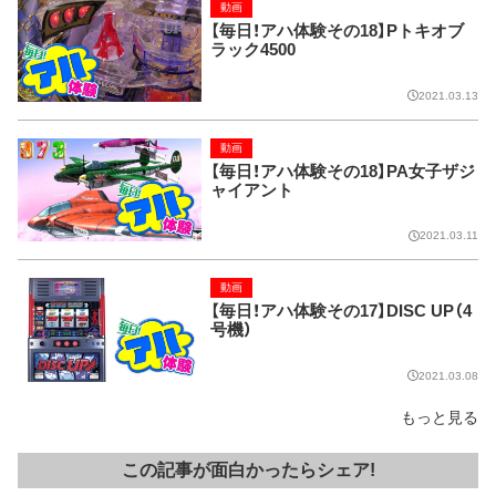
動画
【毎日！アハ体験その18】Pトキオブ
ラック4500
2021.03.13
動画
【毎日！アハ体験その18】PA女子ザジ
ャイアント
2021.03.11
動画
【毎日！アハ体験その17】DISC UP（4
号機）
2021.03.08
もっと見る
この記事が面白かったらシェア!