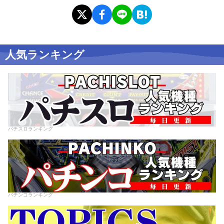
人気ランキング
パチスロランキング
パチンコランキング