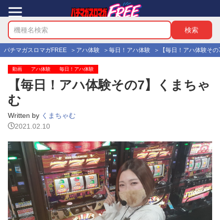
パチマガスロマガFREE
アハ体験
毎日！アハ体験
【毎日！アハ体験その
動画
アハ体験
毎日！アハ体験
【毎日！アハ体験その7】くまちゃ
む
Written by
くまちゃむ
2021.02.10