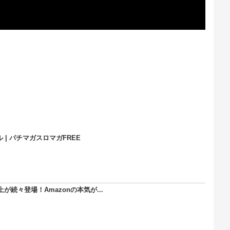
 | パチマガスロマガFREE
が続々登場！Amazonの本気が...