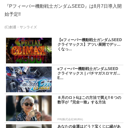
『Pフィーバー機動戦士ガンダムSEED』は8月7日導入開
始予定!!
(C)創通・サンライズ
【eフィーバー機動戦士ガンダムSEED
クライマックス】アツい展開でデッカ
くなっ...
eフィーバー機動戦士ガンダムSEED
クライマックス | パチマガスロマガFR
E...
８月のロト6はこの方法で買え!!６つの
数字が『完全一致』する方法
PR(株式会社MURA)
あなたの金運はどう？宝くじに縁があ