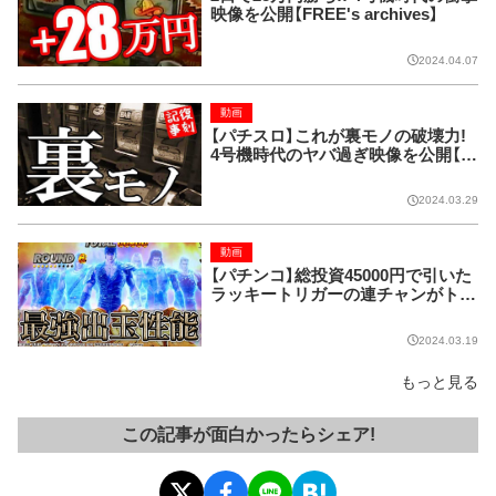
映像を公開【FREE's archives】
2024.04.07
動画
【パチスロ】これが裏モノの破壊力!
4号機時代のヤバ過ぎ映像を公開【F
REE's archives】
2024.03.29
動画
【パチンコ】総投資45000円で引いた
ラッキートリガーの連チャンがトン
デモナイ事に!?【P北斗の拳 強敵 L
T】
2024.03.19
もっと見る
この記事が面白かったらシェア!