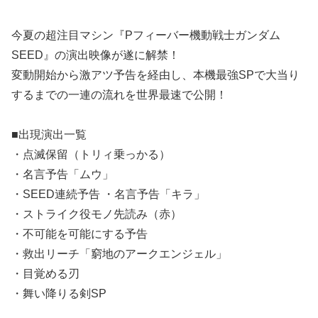
今夏の超注目マシン『Pフィーバー機動戦士ガンダム
SEED』の演出映像が遂に解禁！
変動開始から激アツ予告を経由し、本機最強SPで大当り
するまでの一連の流れを世界最速で公開！
■出現演出一覧
・点滅保留（トリィ乗っかる）
・名言予告「ムウ」
・SEED連続予告 ・名言予告「キラ」
・ストライク役モノ先読み（赤）
・不可能を可能にする予告
・救出リーチ「窮地のアークエンジェル」
・目覚める刃
・舞い降りる剣SP