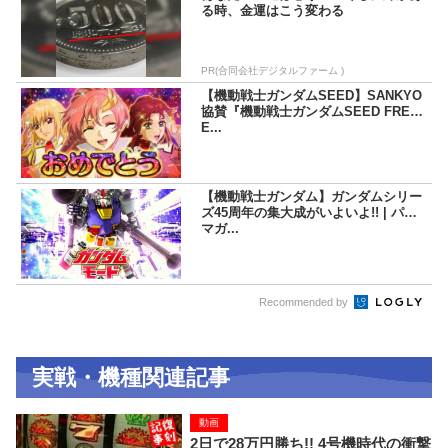
る時、金運はこう変わる
PR(合同会社デジタルファーム )
【機動戦士ガンダムSEED】SANKYO
協賛『機動戦士ガンダムSEED FRE
E...
【機動戦士ガンダム】ガンダムシリー
ズ45周年の集大成がいよいよ!! | パチ
マガ...
Recommended by
実戦・機種関連記事
動画
2日で28万円勝ち!! 4号機時代の衝撃