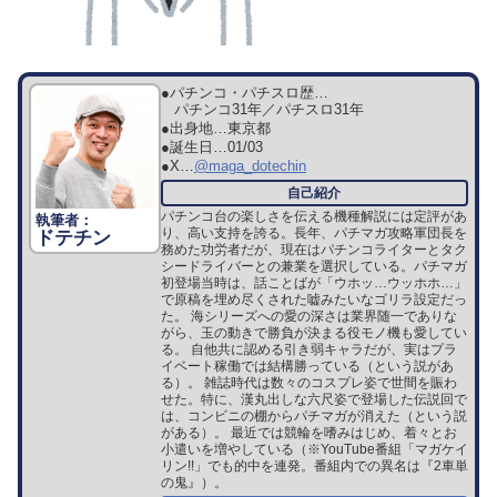
●パチンコ・パチスロ歴…
パチンコ31年／パチスロ31年
●出身地…
東京都
●誕生日…
01/03
●X…
@maga_dotechin
パチンコ台の楽しさを伝える機種解説には定評があ
り、高い支持を誇る。長年、パチマガ攻略軍団長を
ドテチン
務めた功労者だが、現在はパチンコライターとタク
シードライバーとの兼業を選択している。パチマガ
初登場当時は、話ことばが「ウホッ…ウッホホ…」
で原稿を埋め尽くされた嘘みたいなゴリラ設定だっ
た。 海シリーズへの愛の深さは業界随一でありな
がら、玉の動きで勝負が決まる役モノ機も愛してい
る。 自他共に認める引き弱キャラだが、実はプラ
イベート稼働では結構勝っている（という説があ
る）。 雑誌時代は数々のコスプレ姿で世間を賑わ
せた。特に、漢丸出しな六尺姿で登場した伝説回で
は、コンビニの棚からパチマガが消えた（という説
がある）。 最近では競輪を嗜みはじめ、着々とお
小遣いを増やしている（※YouTube番組「マガケイ
リン!!」でも的中を連発。番組内での異名は『2車単
の鬼』）。