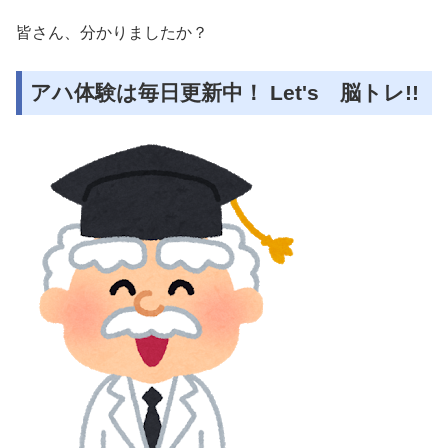
皆さん、分かりましたか？
アハ体験は毎日更新中！ Let's 脳トレ!!