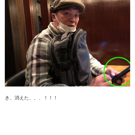
き、消えた、、、！！！