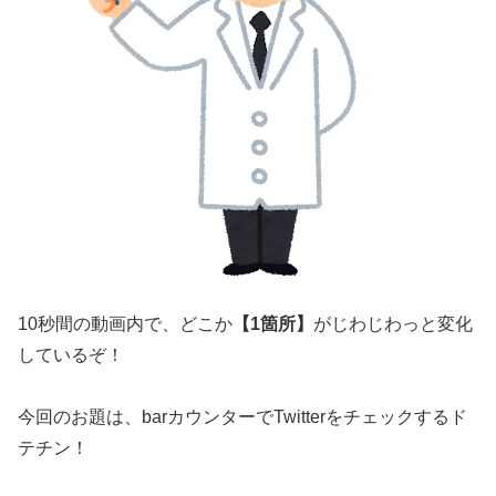
10秒間の動画内で、どこか
【1箇所】
がじわじわっと変化
しているぞ！
今回のお題は、barカウンターでTwitterをチェックするド
テチン！