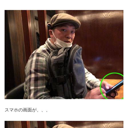
スマホの画面が、、、