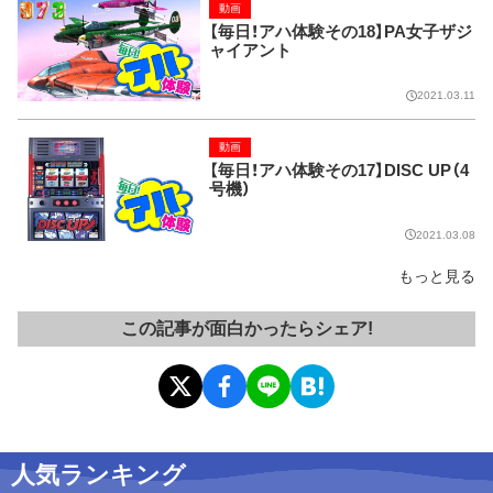
動画
【毎日！アハ体験その18】PA女子ザジ
ャイアント
2021.03.11
動画
【毎日！アハ体験その17】DISC UP（4
号機）
2021.03.08
もっと見る
この記事が面白かったらシェア!
人気ランキング