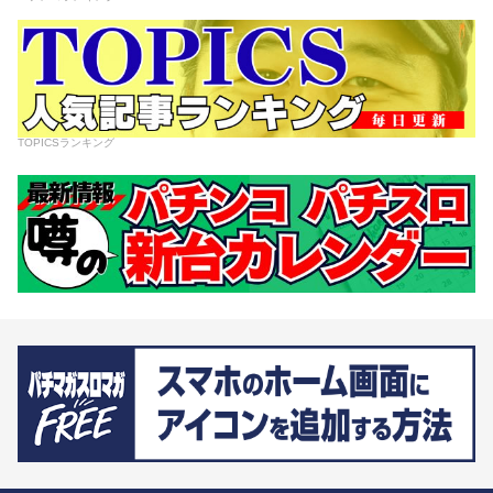
TOPICSランキング