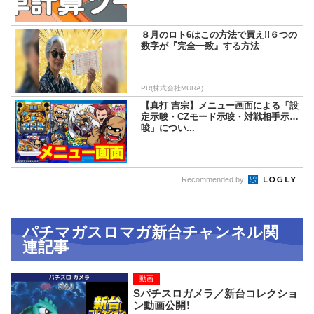
８月のロト6はこの方法で買え!!６つの
数字が『完全一致』する方法
PR(株式会社MURA)
【真打 吉宗】メニュー画面による「設
定示唆・CZモード示唆・対戦相手示
唆」につい...
Recommended by
パチマガスロマガ新台チャンネル関
連記事
動画
Sパチスロガメラ／新台コレクショ
ン動画公開！