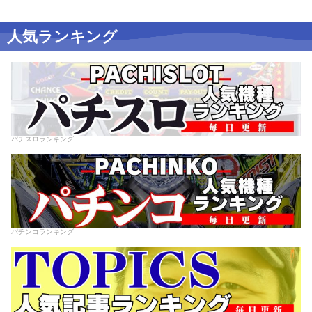
人気ランキング
パチスロランキング
パチンコランキング