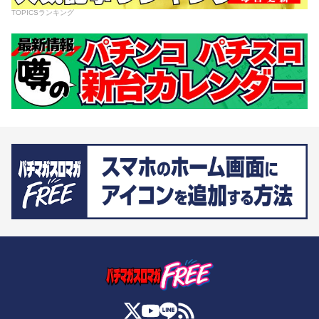
TOPICSランキング