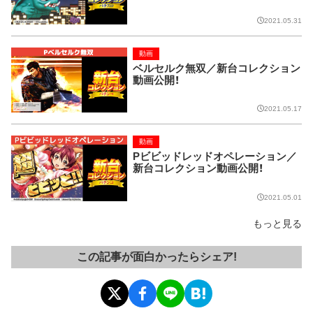
2021.05.31
動画
ベルセルク無双／新台コレクション
動画公開！
2021.05.17
動画
Pビビッドレッドオペレーション／
新台コレクション動画公開！
2021.05.01
もっと見る
この記事が面白かったらシェア!