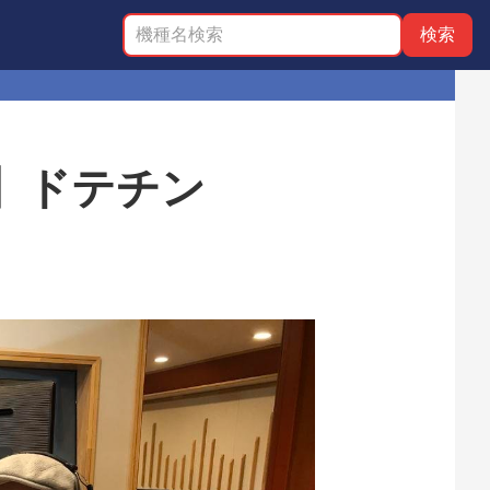
】ドテチン