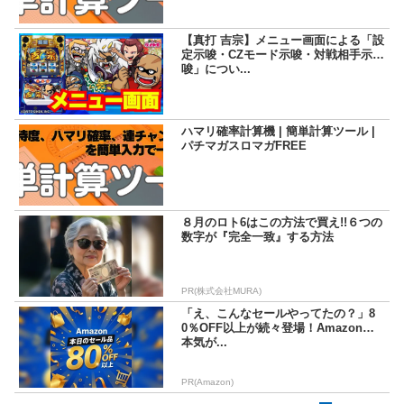
【真打 吉宗】メニュー画面による「設
定示唆・CZモード示唆・対戦相手示
唆」につい...
ハマリ確率計算機 | 簡単計算ツール |
パチマガスロマガFREE
８月のロト6はこの方法で買え!!６つの
数字が『完全一致』する方法
PR(株式会社MURA)
「え、こんなセールやってたの？」8
0％OFF以上が続々登場！Amazonの
本気が...
PR(Amazon)