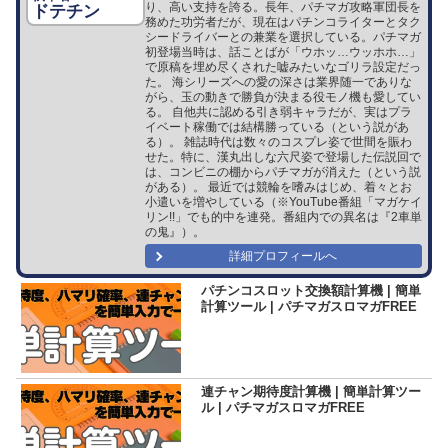
り、高い支持を誇る。長年、パチマガ攻略軍団長を
ドテチン
務めた功労者だが、現在はパチンコライターとタク
シードライバーとの兼業を選択している。パチマガ
初登場当時は、話ことばが「ウホッ…ウッホホ…」
で原稿を埋め尽くされた嘘みたいなゴリラ設定だっ
た。 海シリーズへの愛の深さは業界随一でありな
がら、玉の動きで勝負が決まる役モノ機も愛してい
る。 自他共に認める引き弱キャラだが、実はプラ
イベート稼働では結構勝っている（という説があ
る）。 雑誌時代は数々のコスプレ姿で世間を賑わ
せた。特に、漢丸出しな六尺姿で登場した伝説回で
は、コンビニの棚からパチマガが消えた（という説
がある）。 最近では競輪を嗜みはじめ、着々とお
小遣いを増やしている（※YouTube番組「マガケイ
リン!!」でも的中を連発。番組内での異名は『2車単
の鬼』）。
詳細プロフィールへ
パチンコスロット交換額計算機 | 簡単
計算ツール | パチマガスロマガFREE
連チャン期待度計算機 | 簡単計算ツー
ル | パチマガスロマガFREE