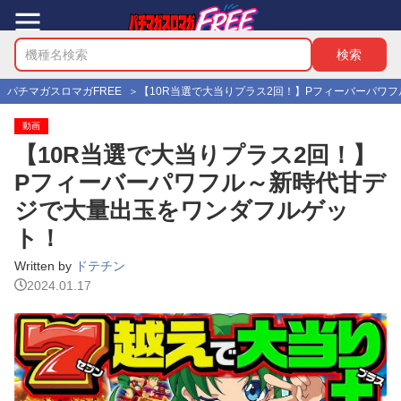
パチマガスロマガFREE
【10R当選で大当りプラス2回！】Pフィーバーパワ
動画
【10R当選で大当りプラス2回！】
Pフィーバーパワフル～新時代甘デ
ジで大量出玉をワンダフルゲッ
ト！
Written by
ドテチン
2024.01.17