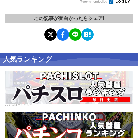
Recommended by
この記事が面白かったらシェア!
人気ランキング
パチスロランキング