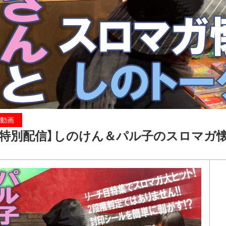
動画
【特別配信】しのけん＆パル子のスロマガ懐か