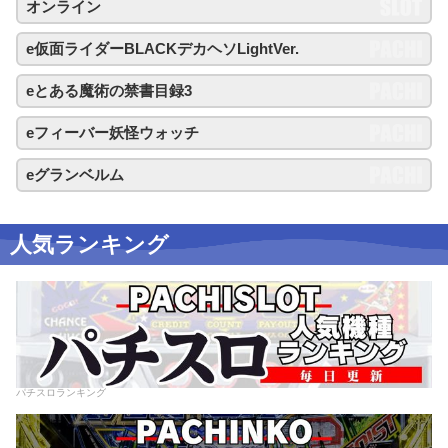
オンライン
e仮面ライダーBLACKデカヘソLightVer.
eとある魔術の禁書目録3
eフィーバー妖怪ウォッチ
eグランベルム
人気ランキング
パチスロランキング