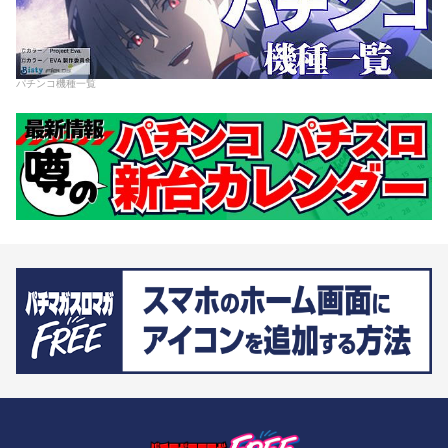
パチンコ機種一覧