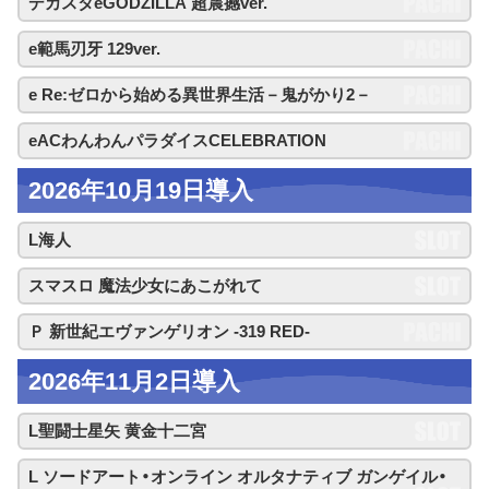
デカスタeGODZILLA 超震撼ver.
e範馬刃牙 129ver.
e Re:ゼロから始める異世界生活－鬼がかり2－
eACわんわんパラダイスCELEBRATION
2026年10月19日導入
L海人
スマスロ 魔法少女にあこがれて
Ｐ 新世紀エヴァンゲリオン -319 RED-
2026年11月2日導入
L聖闘士星矢 黄金十二宮
L ソードアート・オンライン オルタナティブ ガンゲイル・