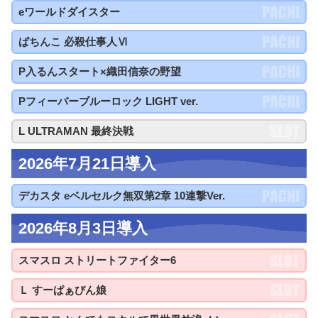
eワールドダイスター
ぱちんこ 必殺仕事人Ⅵ
P入るんスタート×織田信奈の野望
Pフィーバーブルーロック LIGHT ver.
L ULTRAMAN 最終決戦
2026年7月21日導入
デカスタ eベルセルク無双第2章 10連撃Ver.
2026年8月3日導入
スマスロ ストリートファイター6
Ｌ すーぱぁびん娘