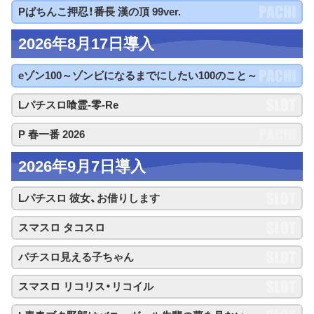
Pぱちんこ押忍！番長 漢の頂 99ver.
2026年8月17日導入
eゾン100～ゾンビになるまでにしたい100のこと～
Lパチスロ喰霊-零-Re
P 春一番 2026
2026年9月7日導入
Lパチスロ 彼女、お借りします
スマスロ タコスロ
パチスロ見える子ちゃん
スマスロ リコリス・リコイル