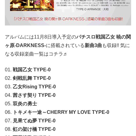
アルバムには11月8日導入予定の
パチスロ戦国乙女 暁の関
ヶ原-DARKNESS-
に搭載されている
新曲3曲
も収録!! 気に
なる収録楽曲一覧はコチラ♬
01.
戦国乙女 TYPE-0
02.
剣戟乱舞 TYPE-0
03.
乙女Rising TYPE-0
04.
茜さす契り TYPE-0
05.
双炎の勇士
06.
トキメキ一途～CHERRY MY LOVE TYPE-0
07.
見果てぬ夢 TYPE-0
08.
虹の架け橋 TYPE-0