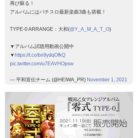
再び蘇る！
アルバムにはパチスロ最新楽曲3曲も搭載！
TYPE-0 ARRANGE：大和(
@Y_A_M_A_T_O
)
▼アルバム試聴用動画公開中
▼
https://t.co/bn9ydqOfkQ
pic.twitter.com/u7EAVHOpsw
— 平和宣伝チーム (@HEIWA_PR)
November 1, 2021