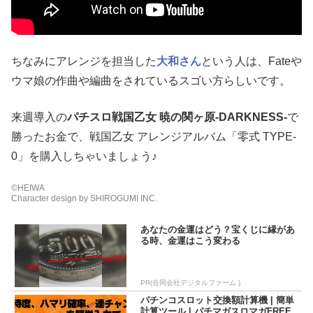
ちなみにアレンジを担当した
大和さん
という人は、Fateや
ウマ娘の作曲や編曲をされているスゴい方らしいです。
来週導入の
パチスロ戦国乙女 暁の関ヶ原-DARKNESS-
で
勝ったお金で、戦国乙女 アレンジアルバム「零式 TYPE-
0」を購入しちゃいましょう♪
©HEIWA
Character design by SHIROGUMI INC.
あなたの金運はどう？宝くじに縁があ
る時、金運はこう変わる
PR(合同会社デジタルファーム )
パチンコスロット交換額計算機 | 簡単
計算ツール | パチマガスロマガFREE