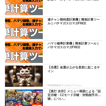
連チャン期待度計算機 | 簡単計算ツー
ル | パチマガスロマガFREE
ハマリ確率計算機 | 簡単計算ツール |
パチマガスロマガFREE
【当選】金運が上がる直前に起こるサ
イン
PR(合同会社デジタルファーム )
【真打 吉宗】メニュー画面による「設
定示唆・CZモード示唆・対戦相手示
唆」につい...