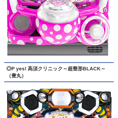
◎P yes! 高須クリニック～超整形BLACK～
（豊丸）