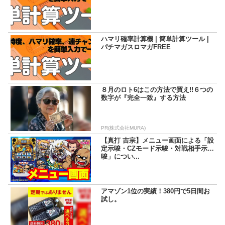
ハマリ確率計算機 | 簡単計算ツール |
パチマガスロマガFREE
８月のロト6はこの方法で買え!!６つの
数字が『完全一致』する方法
PR(株式会社MURA)
【真打 吉宗】メニュー画面による「設
定示唆・CZモード示唆・対戦相手示
唆」につい...
アマゾン1位の実績！380円で5日間お
試し。