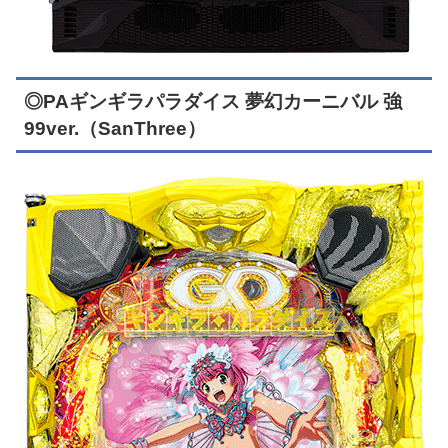
◎PAギンギラパラダイス 夢幻カーニバル 強
99ver.（SanThree）