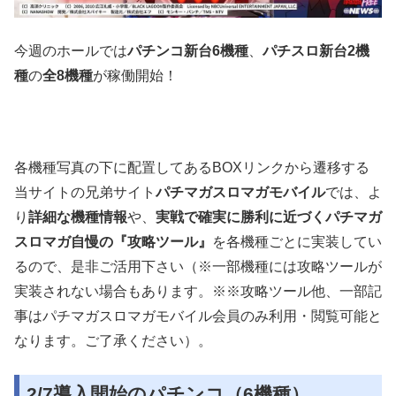
今週のホールでは
パチンコ新台6機種
、
パチスロ新台2機
種
の
全8機種
が稼働開始！
各機種写真の下に配置してあるBOXリンクから遷移する
当サイトの兄弟サイト
パチマガスロマガモバイル
では、よ
り
詳細な機種情報
や、
実戦で確実に勝利に近づくパチマガ
スロマガ自慢の『攻略ツール』
を各機種ごとに実装してい
るので、是非ご活用下さい（※一部機種には攻略ツールが
実装されない場合もあります。※※攻略ツール他、一部記
事はパチマガスロマガモバイル会員のみ利用・閲覧可能と
なります。ご了承ください）。
2/7導入開始のパチンコ（6機種）