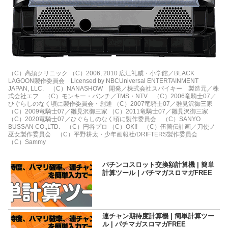
（C）高須クリニック （C）2006, 2010 広江礼威・小学館／BLACK
LAGOON製作委員会 Licensed by NBCUniversal ENTERTAINMENT
JAPAN, LLC. （C）NANASHOW 開発／株式会社スパイキー 製造元／株
式会社エフ （C）モンキー・パンチ／TMS・NTV （C）2006竜騎士07／
ひぐらしのなく頃に製作委員会・創通 （C）2007竜騎士07／雛見沢御三家
（C）2009竜騎士07／雛見沢御三家 （C）2011竜騎士07／雛見沢御三家
（C）2020竜騎士07／ひぐらしのなく頃に製作委員会 （C）SANYO
BUSSAN CO.,LTD. （C）円谷プロ （C）OK!! （C）伍箇伝計画／刀使ノ
巫女製作委員会 （C）平野耕太・少年画報社/DRIFTERS製作委員会
（C）Sammy
パチンコスロット交換額計算機 | 簡単
計算ツール | パチマガスロマガFREE
連チャン期待度計算機 | 簡単計算ツー
ル | パチマガスロマガFREE