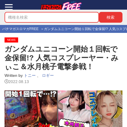
パチマガスロマガFREE
ガンダムユニコーン開始１回転で金保留!? 人気コス
NEWS
ガンダムユニコーン開始１回転で
金保留!? 人気コスプレーヤー・み
ぃこ＆水月桃子電撃参戦！
Written by
トニー
、
ロギー
2022.08.13