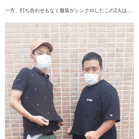
一方、打ち合わせもなく服装がシンクロしたこの2人は…