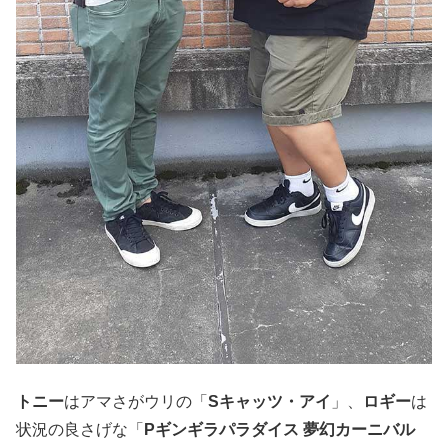
トニー
はアマさがウリの「
Sキャッツ・アイ
」、
ロギー
は
状況の良さげな「
Pギンギラパラダイス 夢幻カーニバル