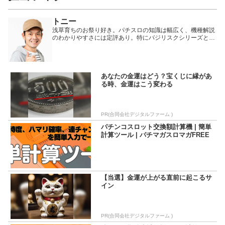
トニー
浅草育ちのお祭り好き。パチスロの知識は幅広く、機種解説
のわかりやすさには定評あり。特にバジリスクシリーズと
SLOT魔法少女まどか☆マギカシリーズがお気に入りで、知
識量は超トップクラス。ベテランなのに天然オトボケキャラ
なのも人気の証。トレードマークはCAP帽!
あなたの金運はどう？宝くじに縁があ
る時、金運はこう変わる
PR(合同会社デジタルファーム )
パチンコスロット交換額計算機 | 簡単
計算ツール | パチマガスロマガFREE
【当選】金運が上がる直前に起こるサ
イン
PR(合同会社デジタルファーム )