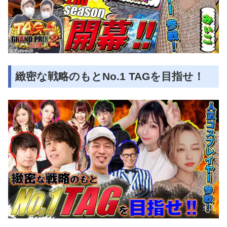
緻密な戦略のもとNo.1 TAGを目指せ！