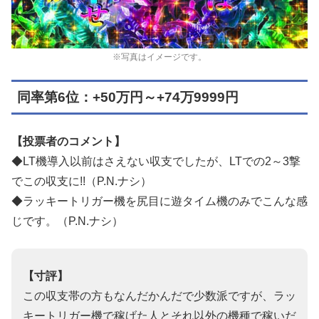
※写真はイメージです。
同率第6位：+50万円～+74万9999円
【投票者のコメント】
◆LT機導入以前はさえない収支でしたが、LTでの2～3撃
でこの収支に!!（P.N.ナシ）
◆ラッキートリガー機を尻目に遊タイム機のみでこんな感
じです。（P.N.ナシ）
【寸評】
この収支帯の方もなんだかんだで少数派ですが、ラッ
キートリガー機で稼げた人とそれ以外の機種で稼いだ