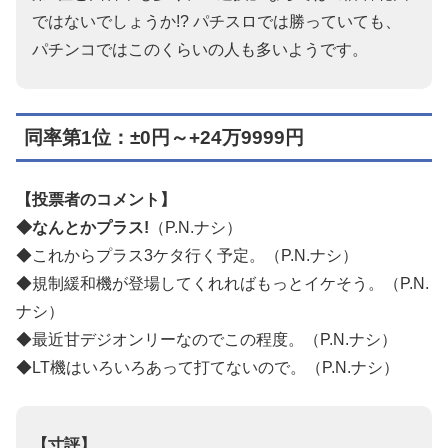
ではないでしょうか!? パチスロでは勝っていても、
パチンコではこのくらいの人も多いようです。
同率第1位：±0円～+24万9999円
【投票者のコメント】
◆なんとかプラス!
（P.N.ナシ）
◆これからプラス3ケタ行く予定。（P.N.ナシ）
◆規制緩和機が登場してくれればもっとイケそう。（P.N.
ナシ）
◆最近甘デジオンリーなのでこの程度。（P.N.ナシ）
◆LT機はいろいろあって打てないので。（P.N.ナシ）
【寸評】