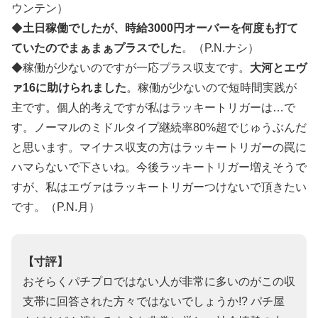
ウンテン）
◆
土日稼働でしたが、時給3000円オーバーを何度も打て
ていたのでまぁまぁプラスでした
。（P.N.ナシ）
◆稼働が少ないのですが一応プラス収支です。
大河とエヴ
ァ16に助けられました
。稼働が少ないので短時間実践が
主です。個人的考えですが私はラッキートリガーは…で
す。ノーマルのミドルタイプ継続率80%超でじゅうぶんだ
と思います。マイナス収支の方はラッキートリガーの罠に
ハマらないで下さいね。今後ラッキートリガー増えそうで
すが、私はエヴァはラッキートリガーつけないで頂きたい
です。（P.N.月）
【寸評】
おそらくパチプロではない人が非常に多いのがこの収
支帯に回答された方々ではないでしょうか!? パチ屋