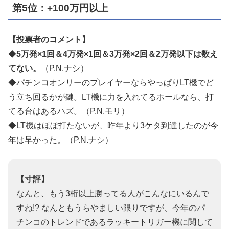
第5位：+100万円以上
【投票者のコメント】
◆
5万発×1回＆4万発×1回＆3万発×2回＆2万発以下は数え
てない。
（P.N.ナシ）
◆パチンコオンリーのプレイヤーならやっぱりLT機でど
う立ち回るかが鍵。LT機に力を入れてるホールなら、打
てる台はあるハズ。（P.N.モリ）
◆LT機はほぼ打たないが、昨年より3ケタ到達したのが今
年は早かった。（P.N.ナシ）
【寸評】
なんと、もう3桁以上勝ってる人がこんなにいるんで
すね!? なんともうらやましい限りですが、今年のパ
チンコのトレンドであるラッキートリガー機に関して