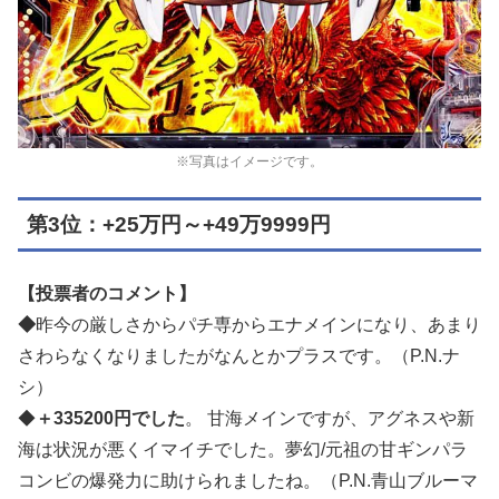
※写真はイメージです。
第3位：+25万円～+49万9999円
【投票者のコメント】
◆
昨今の厳しさからパチ専からエナメインになり、あまり
さわらなくなりましたがなんとかプラスです。（P.N.ナ
シ）
◆
＋335200円でした
。 甘海メインですが、アグネスや新
海は状況が悪くイマイチでした。夢幻/元祖の甘ギンパラ
コンビの爆発力に助けられましたね。（P.N.青山ブルーマ