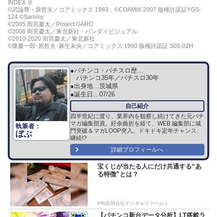
INDEX Ⅲ
©武論尊・原哲夫／コアミックス 1983，©COAMIX 2007 版権許諾証YGS-
124 ©Sammy
©2005 雨宮慶太／Project GARO
©2006 雨宮慶太／東北新社・バンダイビジュアル
©2010-2020 雨宮慶太／東北新社
©隆慶一郎･原哲夫･麻生未央／コアミックス 1990 版権許諾証 S05-02H
●パチンコ・パチスロ歴…
パチンコ35年／パチスロ30年
●出身地…
茨城県
●誕生日…
07/26
四半世紀に渡り、業界内を観察し続けてきた元パチ
マガ編集部員。紆余曲折を経て、WEB 編集部に城
門突破＆マガLOOP突入。ドキドキ定年チャンス、
ぼぶ
継続!?
詳細プロフィールへ
宝くじが当たる人にだけ共通する“あ
る特徴”とは？
PR(合同会社デジタルファーム )
【パチンコ新台データ分析】LT搭載ラ