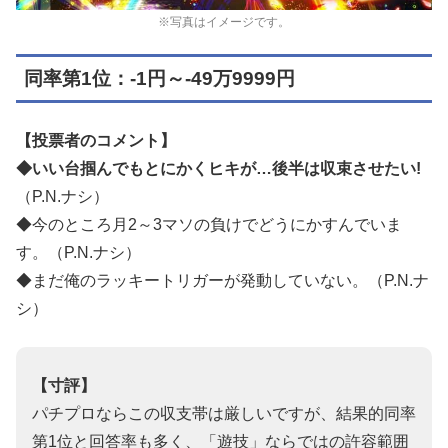
※写真はイメージです。
同率第1位：-1円～-49万9999円
【投票者のコメント】
◆いい台掴んでもとにかくヒキが…後半は収束させたい!
（P.N.ナシ）
◆今のところ月2～3マソの負けでどうにかすんでいま
す。（P.N.ナシ）
◆まだ俺のラッキートリガーが発動していない。（P.N.ナ
シ）
【寸評】
パチプロならこの収支帯は厳しいですが、結果的同率
第1位と回答率も多く、「遊技」ならではの許容範囲