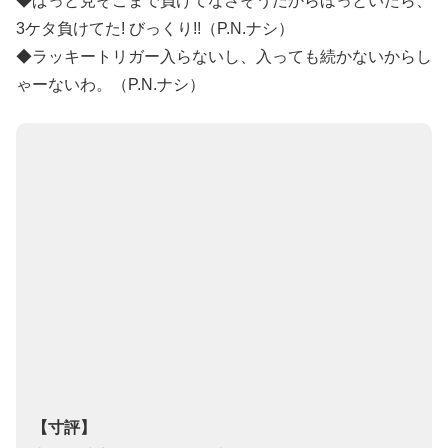
◆ぱっと見そこまで負けてなさそうだからほっといたら、
3ケタ負けてた! びっくり!!（P.N.ナシ）
◆ラッキートリガー入らないし、入っても続かないからし
ゃーないわ。（P.N.ナシ）
【寸評】