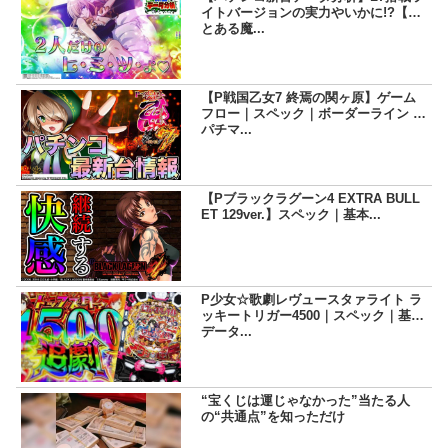
イトバージョンの実力やいかに!?【P
とある魔...
【P戦国乙女7 終焉の関ヶ原】ゲーム
フロー｜スペック｜ボーダーライン |
パチマ...
【Pブラックラグーン4 EXTRA BULL
ET 129ver.】スペック｜基本...
P少女☆歌劇レヴュースタァライト ラ
ッキートリガー4500｜スペック｜基本
データ...
“宝くじは運じゃなかった”当たる人
の“共通点”を知っただけ