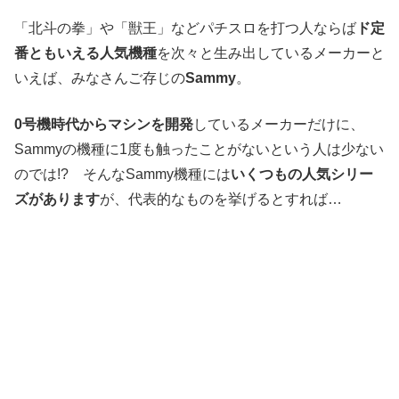
「北斗の拳」や「獣王」などパチスロを打つ人ならば
ド定
番ともいえる人気機種
を次々と生み出しているメーカーと
いえば、みなさんご存じの
Sammy
。
0号機時代からマシンを開発
しているメーカーだけに、
Sammyの機種に1度も触ったことがないという人は少ない
のでは!? そんなSammy機種には
いくつもの人気シリー
ズがあります
が、代表的なものを挙げるとすれば…