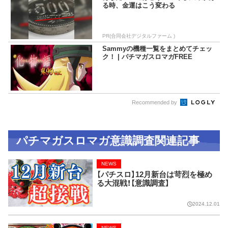
る時、金運はこう変わる
PR(合同会社デジタルファーム )
Sammyの機種一覧をまとめてチェッ
ク！ | パチマガスロマガFREE
Recommended by
パチマガスロマガ意識調査関連記事
NEWS
【パチスロ】12月新台は苛烈を極め
る大混戦！【意識調査】
2024.12.01
NEWS