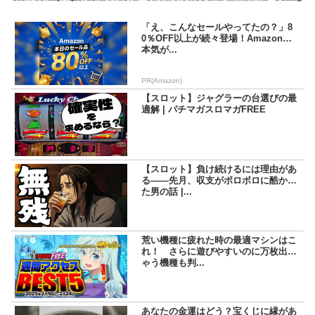
「え、こんなセールやってたの？」8
0％OFF以上が続々登場！Amazonの
本気が...
PR(Amazon)
【スロット】ジャグラーの台選びの最
適解 | パチマガスロマガFREE
【スロット】負け続けるには理由があ
る――先月、収支がボロボロに酷かっ
た男の話 |...
荒い機種に疲れた時の最適マシンはこ
れ！ さらに遊びやすいのに万枚出ち
ゃう機種も判...
あなたの金運はどう？宝くじに縁があ