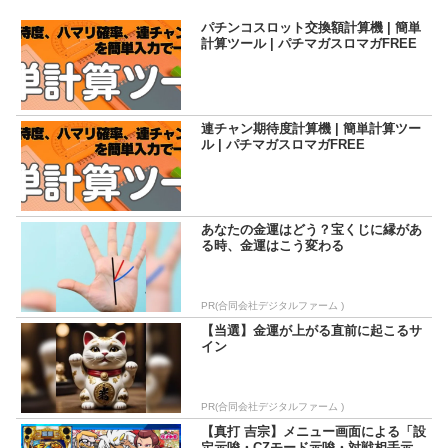
パチンコスロット交換額計算機 | 簡単
計算ツール | パチマガスロマガFREE
連チャン期待度計算機 | 簡単計算ツー
ル | パチマガスロマガFREE
あなたの金運はどう？宝くじに縁があ
る時、金運はこう変わる
PR(合同会社デジタルファーム )
【当選】金運が上がる直前に起こるサ
イン
PR(合同会社デジタルファーム )
【真打 吉宗】メニュー画面による「設
定示唆・CZモード示唆・対戦相手示