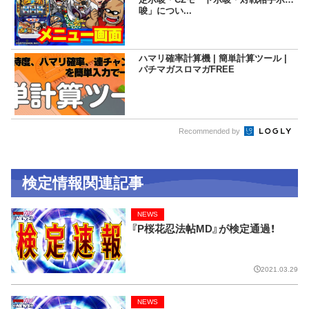
唆」につい...
ハマリ確率計算機 | 簡単計算ツール |
パチマガスロマガFREE
Recommended by
検定情報関連記事
NEWS
『P桜花忍法帖MD』が検定通過！
2021.03.29
NEWS