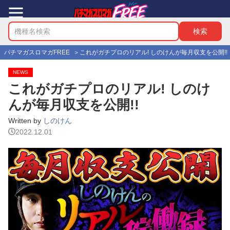
パチマガスロマガFREE
これがガチプロのリアル! しのけんが毎月収支を公開!!
NEWS
これがガチプロのリアル! しのけ
んが毎月収支を公開!!
Written by
しのけん
2022.12.01