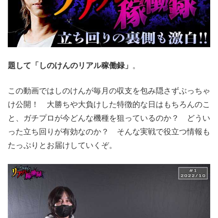
題して「しのけんのリアル稼働録」
。
この動画ではしのけんが毎月の収支を包み隠さずぶっちゃ
け公開！ 大勝ちや大負けした特徴的な日はもちろんのこ
と、ガチプロが今どんな機種を狙っているのか？ どうい
った立ち回りが有効なのか？ そんな実戦で役立つ情報も
たっぷりとお届けしていくぞ。