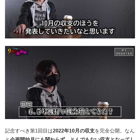
記念すべき第1回目は
2022年10月の収支
を完全公開。なん
と
企画開始月にも関わらず、とんでもない収支となってし