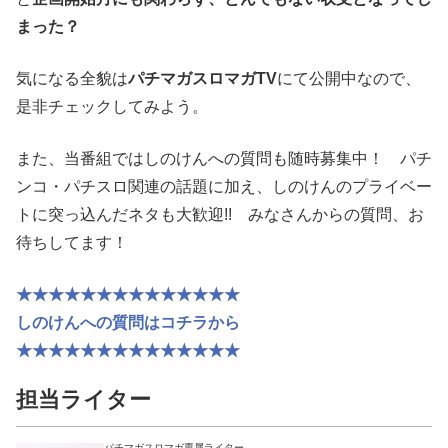
まった？
気になる全貌は
パチマガスロマガTV
にて公開中なので、
是非チェックしてみよう。
また、当番組ではしのけんへの質問も随時募集中！ パチ
ンコ・パチスロ関連の話題に加え、しのけんのプライベー
トに突っ込んだネタも大歓迎!! みなさんからの質問、お
待ちしてます！
★★★★★★★★★★★★★★
しのけんへの質問はコチラから
★★★★★★★★★★★★★★
担当ライター
パチマガスロマガ専属ライター