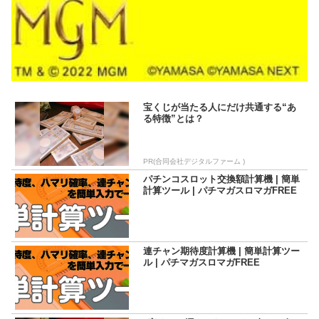
宝くじが当たる人にだけ共通する“あ
る特徴”とは？
PR(合同会社デジタルファーム )
パチンコスロット交換額計算機 | 簡単
計算ツール | パチマガスロマガFREE
連チャン期待度計算機 | 簡単計算ツー
ル | パチマガスロマガFREE