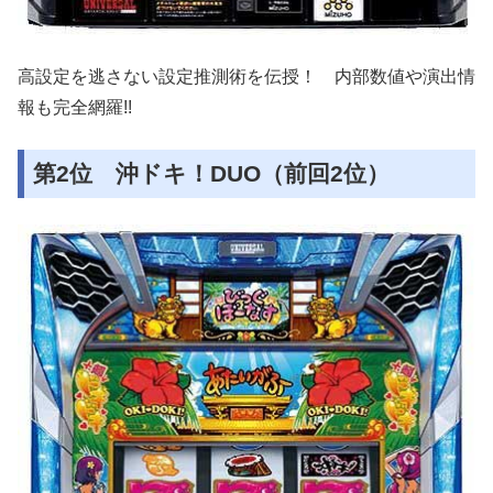
高設定を逃さない設定推測術を伝授！ 内部数値や演出情
報も完全網羅!!
第2位 沖ドキ！DUO（前回2位）