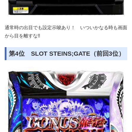
通常時の出目でも設定示唆あり！ いついかなる時も画面
から目を離すな!!
第4位 SLOT STEINS;GATE（前回3位）