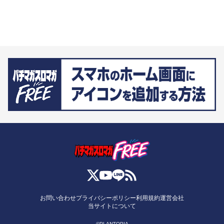
お問い合わせ
プライバシーポリシー
利用規約
運営会社
当サイトについて
©PLANTOPIA