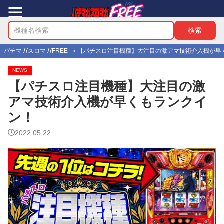
パチマガスロマガFREE
【パチスロ注目機種】大注目の激アマ技術介入機が早
NEWS
【パチスロ注目機種】大注目の激
アマ技術介入機が早くもランクイ
ン！
2022.05.22