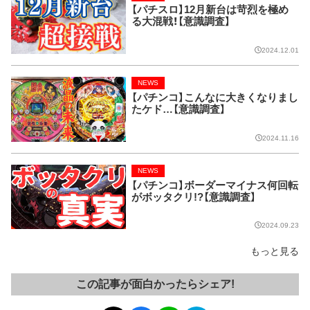
【パチスロ】12月新台は苛烈を極め
る大混戦！【意識調査】
2024.12.01
NEWS
【パチンコ】こんなに大きくなりまし
たケド…【意識調査】
2024.11.16
NEWS
【パチンコ】ボーダーマイナス何回転
がボッタクリ!?【意識調査】
2024.09.23
もっと見る
この記事が面白かったらシェア!