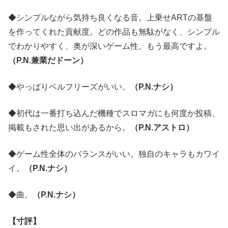
◆シンプルながら気持ち良くなる音。上乗せARTの基盤
を作ってくれた貢献度。どの作品も無駄がなく、シンプル
でわかりやすく、奥が深いゲーム性。もう最高ですよ。
（P.N.兼業だドーン）
◆やっぱりベルフリーズがいい。
（P.N.ナシ）
◆初代は一番打ち込んだ機種でスロマガにも何度か投稿、
掲載もされた思い出があるから。
（P.N.アストロ）
◆ゲーム性全体のバランスがいい。独自のキャラもカワイ
イ。
（P.N.ナシ）
◆曲。
（P.N.ナシ）
【寸評】