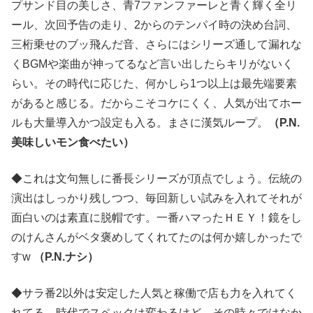
プサンド目の美しさ、青7ファンファーレと青く輝く全リ
ール、次回予告の走り、2からのテンパイ時の決め台詞、
三桁乗せのブッ飛んだ音、さらにはシリーズ通して漏れな
くBGMや楽曲が神ってるなど言い出したらキリがないく
らい。その時代に応じた、何かしら1つ以上は最先端要素
があると感じる。だからこそコケにくく、人気が出てホー
ルも大量導入かつ設定も入る。まさに漢気ループ。
（P.N.
美味しいモン食べたい）
◆これは文句無しに番長シリーズが頂点でしょう。伝統の
演出はしっかり残しつつ、毎回新しい試みを入れてそれが
面白いのは素直に脱帽です。一番ハマったＨＥＹ！鏡をし
のけんさんがベタ褒めしてくれてたのは何か嬉しかったで
すw
（P.N.ナシ）
◆サラ番2以外は安定した人気と稼働で店も力を入れてく
れてる。時代でスペックは変わるけど、その時々ではなか