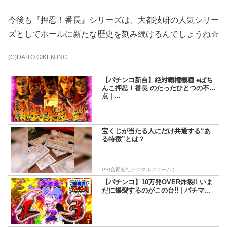
今後も『押忍！番長』シリーズは、大都技研の人気シリー
ズとしてホールに新たな歴史を刻み続けるんでしょうね☆
(C)DAITO GIKEN,INC.
【パチンコ新台】絶対覇権機種 eぱち
んこ押忍！番長 のたったひとつの不安
点 | ...
宝くじが当たる人にだけ共通する“あ
る特徴”とは？
PR(合同会社デジタルファーム )
【パチンコ】10万発OVER炸裂!! いま
だに爆裂するのがこの台!! | パチマ...