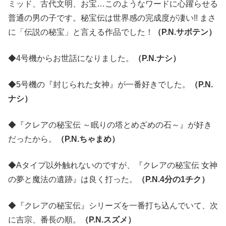
ミッド、古代文明、お宝…このようなワードに心躍らせる
普通の男の子です。秘宝伝は世界感の完成度が凄い!! まさ
に「伝説の秘宝」と言える作品でした！
（P.N.サボテン）
◆4号機からお世話になりました。
（P.N.ナシ）
◆5号機の『封じられた女神』が一番好きでした。
（P.N.
ナシ）
◆『クレアの秘宝伝 ～眠りの塔とめざめの石～』が好き
だったから。
（P.N.ちゃまめ）
◆Aタイプ以外触れないのですが、『クレアの秘宝伝 女神
の夢と魔法の遺跡』は良く打った。
（P.N.4分の1チク）
◆『クレアの秘宝伝』シリーズを一番打ち込んでいて、次
に吉宗、番長の順。
（P.N.スズメ）