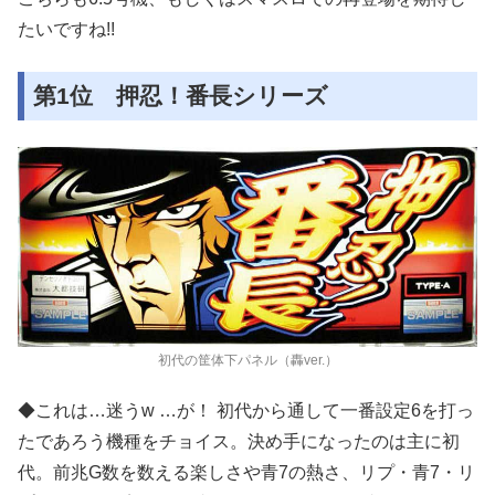
たいですね!!
第1位 押忍！番長シリーズ
初代の筐体下パネル（轟ver.）
◆これは…迷うw …が！ 初代から通して一番設定6を打っ
たであろう機種をチョイス。決め手になったのは主に初
代。前兆G数を数える楽しさや青7の熱さ、リプ・青7・リ