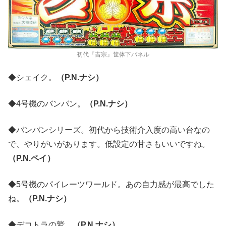
初代『吉宗』筐体下パネル
◆シェイク。
（P.N.ナシ）
◆4号機のバンバン。
（P.N.ナシ）
◆バンバンシリーズ。初代から技術介入度の高い台なの
で、やりがいがあります。低設定の甘さもいいですね。
（P.N.ペイ）
◆5号機のパイレーツワールド。あの自力感が最高でした
ね。
（P.N.ナシ）
◆デコトラの鷲。
（P.N.ナシ）