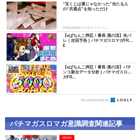
“宝くじは運じゃなかった”当たる人
の“共通点”を知っただけ
PR(合同会社デジタルファーム )
【eぱちんこ押忍！番長 漢の頂】先バ
レ｜次回予告 | パチマガスロマガFRE
E
【eぱちんこ押忍！番長 漢の頂】パチ
ンコ新台データ分析 | パチマガスロマ
ガFR...
Recommended by
パチマガスロマガ意識調査関連記事
NEWS