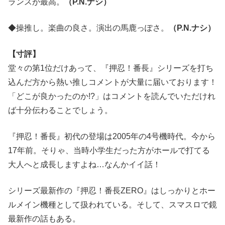
ランスが最高。
（P.N.ナシ）
◆操推し。楽曲の良さ。演出の馬鹿っぽさ。
（P.N.ナシ）
【寸評】
堂々の第1位だけあって、『押忍！番長』シリーズを打ち
込んだ方から熱い推しコメントが大量に届いております！
「どこが良かったのか!?」はコメントを読んでいただけれ
ば十分伝わることでしょう。
『押忍！番長』初代の登場は2005年の4号機時代。今から
17年前。そりゃ、当時小学生だった方がホールで打てる
大人へと成長しますよね…なんかイイ話！
シリーズ最新作の『押忍！番長ZERO』はしっかりとホー
ルメイン機種として扱われている。そして、スマスロで鏡
最新作の話もある。