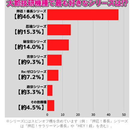
※シリーズにはスピンオフ機を含めています（例：『押忍！番長』シリーズ
は『押忍！サラリーマン番長』や『HEY！鏡』を含む）。