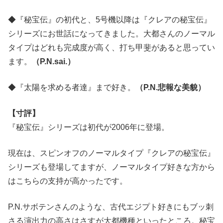
◆『秘宝伝』の初代と、5号機以降は『クレアの秘宝伝』
シリーズにお世話になってきました。大都さんのノーマル
タイプはどれも完成度が高く、打ち甲斐があると思ってい
ます。
（P.N.sai.）
◆『太陽を求める者達』まで好き。
（P.N.悲報な美貌）
【寸評】
『秘宝伝』シリーズは初代が2006年に登場。
現在は、スピンオフのノーマルタイプ『クレアの秘宝伝』
シリーズも登場してますが、ノーマルタイプ好きな方から
はこちらの支持が高かったです。
P.N.サボテンさんのような、古代エジプト好きにもブッ刺
さる演出力の高さはさすが大都機種といったところ。秘宝