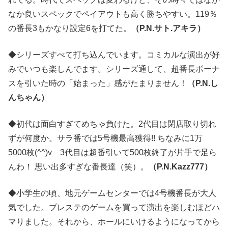
なか良いスペックでペイアウトも高く勝ちやすい。119％
の番長3もかなり設定6を打てた。
（P.N.サト.アキラ）
◆シリーズすべて打ち込んでいます。コミカルな演出が好
みでいつも楽しんでます。シリーズ通して、超番長ボーナ
スを引いた時の「始まった」感がたまりません！
（P.N.し
んちゃん）
◆初代は面白すぎてめちゃ負けた。2代目は閉店取り切れ
ずが何度か。サラ番では5号機最高獲得!! ちなみに1万
5000枚(^^)v 3代目は超番引いて500枚終了が片手で足ら
んわ！ 思い出多すぎな番長達（笑）。
（P.N.Kazz777）
◆小学生の頃、地元ゲームセンターでは4号機番長が大人
気でした。プレステのゲームを買って演出を楽しむほどハ
マりました。それから、ホールにいけるようになってから