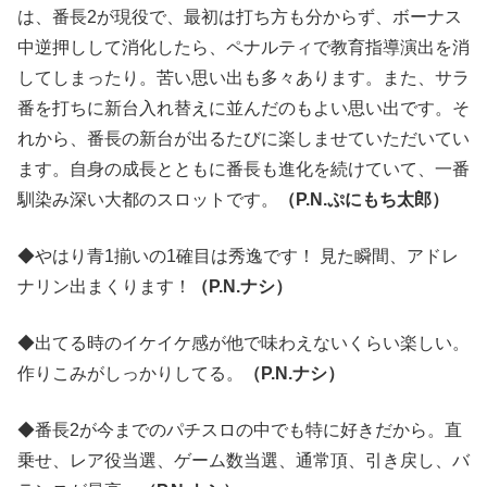
は、番長2が現役で、最初は打ち方も分からず、ボーナス
中逆押しして消化したら、ペナルティで教育指導演出を消
してしまったり。苦い思い出も多々あります。また、サラ
番を打ちに新台入れ替えに並んだのもよい思い出です。そ
れから、番長の新台が出るたびに楽しませていただいてい
ます。自身の成長とともに番長も進化を続けていて、一番
馴染み深い大都のスロットです。
（P.N.ぷにもち太郎）
◆やはり青1揃いの1確目は秀逸です！ 見た瞬間、アドレ
ナリン出まくります！
（P.N.ナシ）
◆出てる時のイケイケ感が他で味わえないくらい楽しい。
作りこみがしっかりしてる。
（P.N.ナシ）
◆番長2が今までのパチスロの中でも特に好きだから。直
乗せ、レア役当選、ゲーム数当選、通常頂、引き戻し、バ