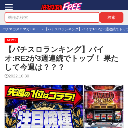
パチマガスロマガFREE
【パチスロランキング】バイオ:RE2が3週連続でトッ
NEWS
【パチスロランキング】バイ
オ:RE2が3週連続でトップ！ 果た
して今週は？？？
2022.10.30