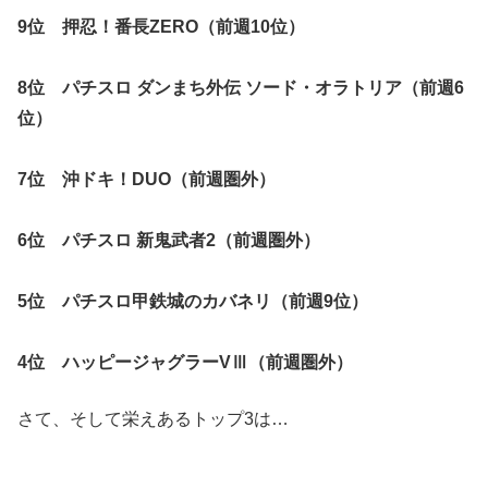
9位 押忍！番長ZERO（前週10位）
8位 パチスロ ダンまち外伝 ソード・オラトリア（前週6
位）
7位 沖ドキ！DUO（前週圏外）
6位 パチスロ 新鬼武者2（前週圏外）
5位 パチスロ甲鉄城のカバネリ（前週9位）
4位 ハッピージャグラーVⅢ（前週圏外）
さて、そして栄えあるトップ3は…