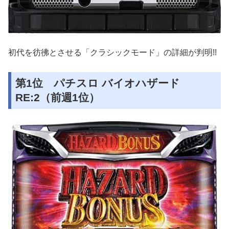
初代を彷彿とさせる「クラシックモード」の詳細が判明!!
第1位 パチスロ バイオハザード
RE:2（前週1位）