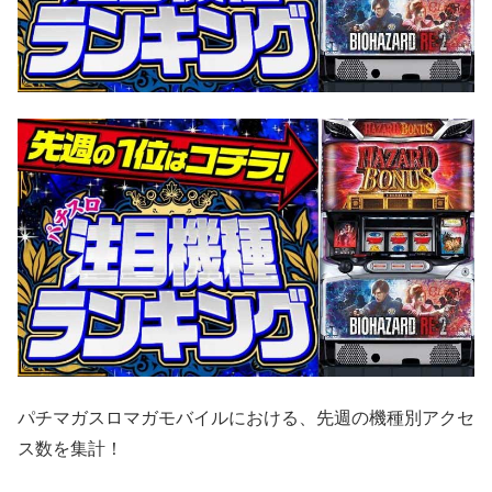
パチマガスロマガモバイルにおける、先週の機種別アクセ
ス数を集計！