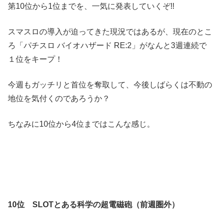
第10位から1位までを、一気に発表していくぞ!!
スマスロの導入が迫ってきた現況ではあるが、現在のとこ
ろ「パチスロ バイオハザード RE:2」がなんと3週連続で
１位をキープ！
今週もガッチリと首位を奪取して、今後しばらくは不動の
地位を気付くのであろうか？
ちなみに10位から4位まではこんな感じ。
10位 SLOTとある科学の超電磁砲（前週圏外）