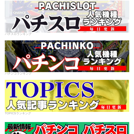
パチスロランキング
パチンコランキング
TOPICSランキング