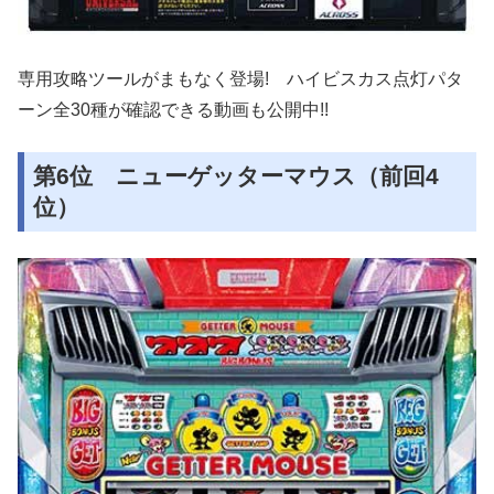
専用攻略ツールがまもなく登場! ハイビスカス点灯パタ
ーン全30種が確認できる動画も公開中!!
第6位 ニューゲッターマウス（前回4
位）