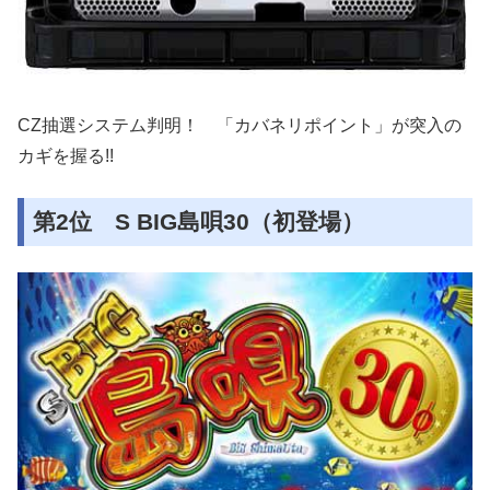
CZ抽選システム判明！ 「カバネリポイント」が突入の
カギを握る!!
第2位 S BIG島唄30（初登場）