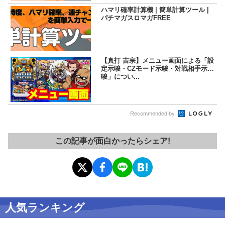
ハマリ確率計算機 | 簡単計算ツール |
パチマガスロマガFREE
【真打 吉宗】メニュー画面による「設
定示唆・CZモード示唆・対戦相手示
唆」につい...
Recommended by
この記事が面白かったらシェア!
人気ランキング