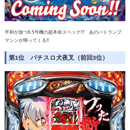
平和が放つ6.5号機の超本命スペック!? あのパトランプ
マシンが帰ってくる!!
第1位 パチスロ犬夜叉（前回3位）