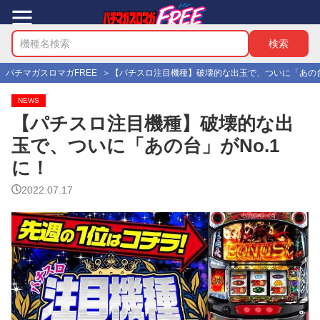
パチマガスロマガFREE
【パチスロ注目機種】破壊的な出玉で、ついに「あの台
NEWS
【パチスロ注目機種】破壊的な出
玉で、ついに「あの台」がNo.1
に！
2022.07.17