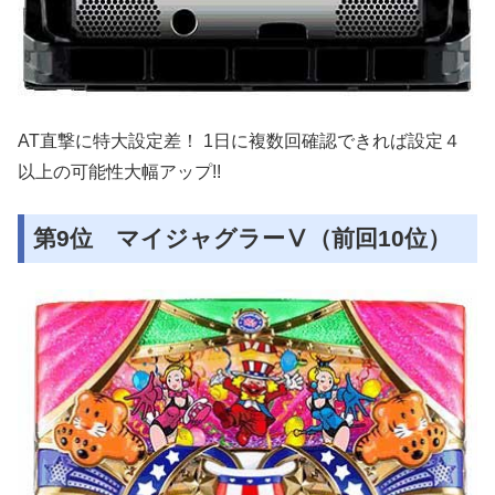
AT直撃に特大設定差！ 1日に複数回確認できれば設定４
以上の可能性大幅アップ!!
第9位 マイジャグラーⅤ（前回10位）