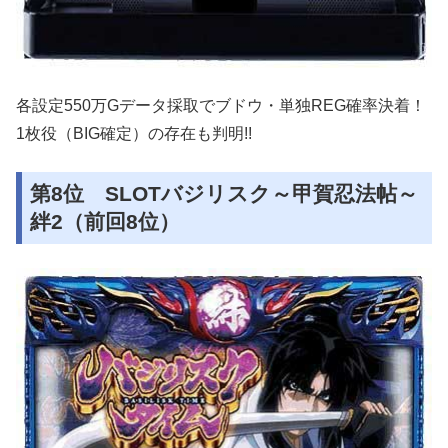
各設定550万Gデータ採取でブドウ・単独REG確率決着！
1枚役（BIG確定）の存在も判明!!
第8位 SLOTバジリスク～甲賀忍法帖～
絆2（前回8位）