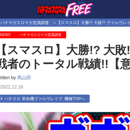
パチマガスロマガ意識調査
【スマスロ】大勝!? 大敗!? ヴァルヴ
NEWS
パチマガスロマガ意識調査
【スマスロ】大勝!? 大敗
戦者のトータル戦績!!【
itten by
馬山田
2022.12.16
パチスロ 革命機ヴァルヴレイヴ