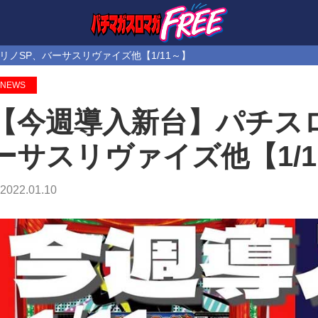
ノSP、バーサスリヴァイズ他【1/11～】
NEWS
【今週導入新台】パチス
ーサスリヴァイズ他【1/1
2022.01.10