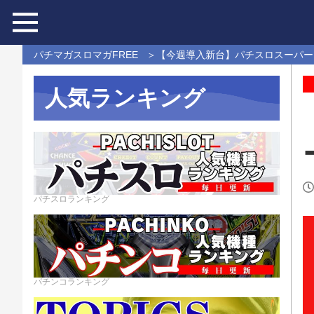
パチマガスロマガFREE
【今週導入新台】パチスロスーパーリ
人気ランキング
パチスロランキング
パチンコランキング