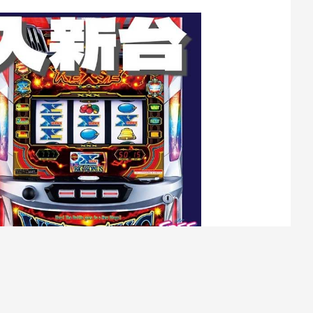
機種
、
パチスロ新台3機種
の、全6機種が稼動開始！