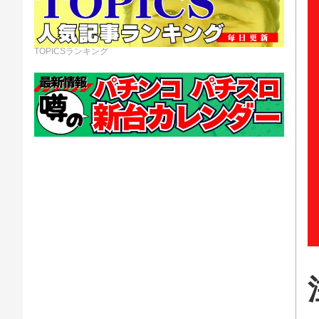
TOPICSランキング