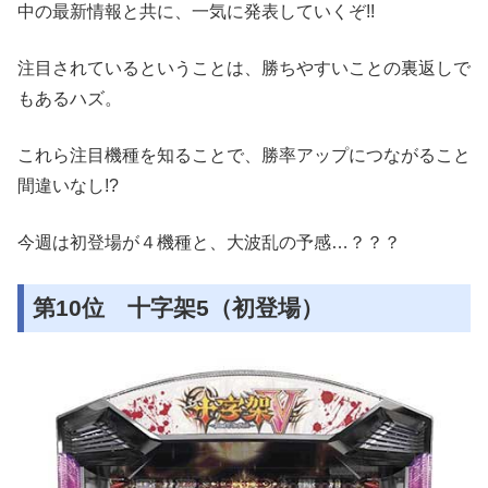
中の最新情報と共に、一気に発表していくぞ!!
注目されているということは、勝ちやすいことの裏返しで
もあるハズ。
これら注目機種を知ることで、勝率アップにつながること
間違いなし!?
今週は初登場が４機種と、大波乱の予感…？？？
第10位 十字架5（初登場）