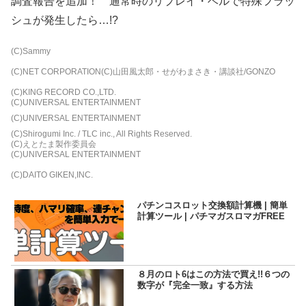
調査報告を追加！ 通常時のリプレイ・ベルで特殊フラッ
シュが発生したら…!?
(C)Sammy
(C)NET CORPORATION(C)山田風太郎・せがわまさき・講談社/GONZO
(C)KING RECORD CO.,LTD.
(C)UNIVERSAL ENTERTAINMENT
(C)UNIVERSAL ENTERTAINMENT
(C)Shirogumi Inc. / TLC inc., All Rights Reserved.
(C)えとたま製作委員会
(C)UNIVERSAL ENTERTAINMENT
(C)DAITO GIKEN,INC.
パチンコスロット交換額計算機 | 簡単
計算ツール | パチマガスロマガFREE
８月のロト6はこの方法で買え!!６つの
数字が『完全一致』する方法