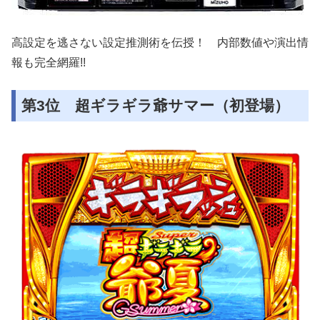
高設定を逃さない設定推測術を伝授！ 内部数値や演出情
報も完全網羅!!
第3位 超ギラギラ爺サマー（初登場）