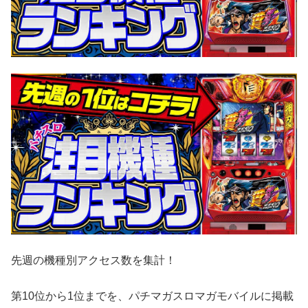
先週の機種別アクセス数を集計！
第10位から1位までを、パチマガスロマガモバイルに掲載