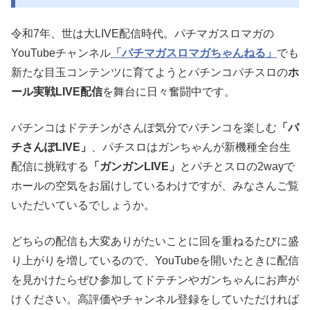
令和7年、世は大LIVE配信時代。パチマガスロマガの
YouTubeチャンネル
「パチマガスロマガちゃんねる」
でも
新たな目玉コンテンツに育てようとパチンコパチスロの
ホ
ール実戦LIVE配信
を舞台に日々奮闘中です。
パチンコはドテチンがさんぽ気分でパチンコを楽しむ
「パ
チさんぽLIVE」
、パチスロはガンちゃんが新機種全台生
配信に挑戦する
「ガンガンLIVE」
とパチとスロの2wayで
ホールの空気をお届けしているわけですが、みなさんご覧
いただいているでしょうか。
どちらの配信も大変ありがたいことに回を重ねるたびに盛
り上がりを増しているので、YouTubeを開いたときに配信
を見かけたらぜひ参加してドテチンやガンちゃんにお声が
けください。高評価やチャンネル登録をしていただければ