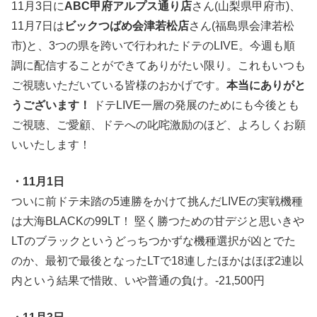
11月3日に
ABC甲府アルプス通り店
さん(山梨県甲府市)、
11月7日は
ビックつばめ会津若松店
さん(福島県会津若松
市)と、3つの県を跨いで行われたドテのLIVE。今週も順
調に配信することができてありがたい限り。これもいつも
ご視聴いただいている皆様のおかげです。
本当にありがと
うございます！
ドテLIVE一層の発展のためにも今後とも
ご視聴、ご愛顧、ドテへの叱咤激励のほど、よろしくお願
いいたします！
・11月1日
ついに前ドテ未踏の5連勝をかけて挑んだLIVEの実戦機種
は大海BLACKの99LT！ 堅く勝つための甘デジと思いきや
LTのブラックというどっちつかずな機種選択が凶とでた
のか、最初で最後となったLTで18連したほかはほぼ2連以
内という結果で惜敗、いや普通の負け。-21,500円