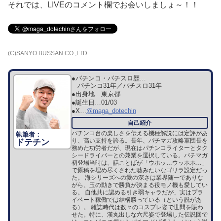
それでは、LIVEのコメント欄でお会いしましょ～！！
(C)SANYO BUSSAN CO.,LTD.
●パチンコ・パチスロ歴…
パチンコ31年／パチスロ31年
●出身地…
東京都
●誕生日…
01/03
●X…
@maga_dotechin
パチンコ台の楽しさを伝える機種解説には定評があ
り、高い支持を誇る。長年、パチマガ攻略軍団長を
ドテチン
務めた功労者だが、現在はパチンコライターとタク
シードライバーとの兼業を選択している。パチマガ
初登場当時は、話ことばが「ウホッ…ウッホホ…」
で原稿を埋め尽くされた嘘みたいなゴリラ設定だっ
た。 海シリーズへの愛の深さは業界随一でありな
がら、玉の動きで勝負が決まる役モノ機も愛してい
る。 自他共に認める引き弱キャラだが、実はプラ
イベート稼働では結構勝っている（という説があ
る）。 雑誌時代は数々のコスプレ姿で世間を賑わ
せた。特に、漢丸出しな六尺姿で登場した伝説回で