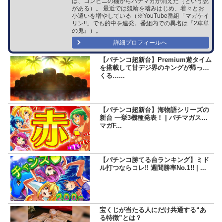
は、コンビニの棚からパチマガが消えた（という説
がある）。 最近では競輪を嗜みはじめ、着々とお
小遣いを増やしている（※YouTube番組「マガケイ
リン!!」でも的中を連発。番組内での異名は『2車単
の鬼』）。
詳細プロフィールへ
【パチンコ超新台】Premium遊タイム
を搭載して甘デジ界のキングが帰って
くる…...
【パチンコ超新台】海物語シリーズの
新台 一挙3機種発表！ | パチマガスロ
マガF...
【パチンコ勝てる台ランキング】ミド
ル打つならコレ!! 週間勝率No.1!! | ...
宝くじが当たる人にだけ共通する“あ
る特徴”とは？