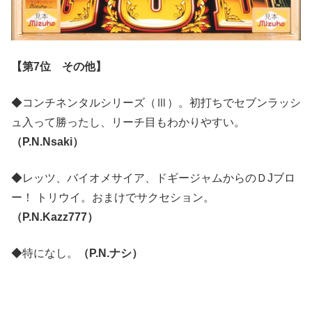
【第7位 その他】
◆コンチネンタルシリーズ（Ⅲ）。初打ちでセブンラッシ
ュ入って勝ったし、リーチ目もわかりやすい。
（P.N.Nsaki）
◆レッツ、バイオメサイア、ドギージャムからのＤJブロ
ー！ トリウイ。おまけでサクセション。
（P.N.Kazz777）
◆特になし。
（P.N.ナシ）