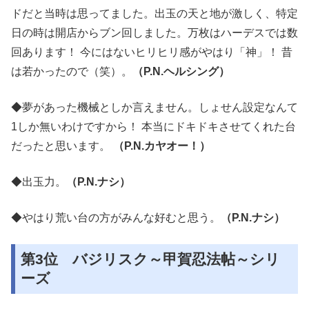
ドだと当時は思ってました。出玉の天と地が激しく、特定
日の時は開店からブン回しました。万枚はハーデスでは数
回あります！ 今にはないヒリヒリ感がやはり「神」！ 昔
は若かったので（笑）。
（P.N.ヘルシング）
◆夢があった機械としか言えません。しょせん設定なんて
1しか無いわけですから！ 本当にドキドキさせてくれた台
だったと思います。
（P.N.カヤオー！）
◆出玉力。
（P.N.ナシ）
◆やはり荒い台の方がみんな好むと思う。
（P.N.ナシ）
第3位 バジリスク～甲賀忍法帖～シリ
ーズ