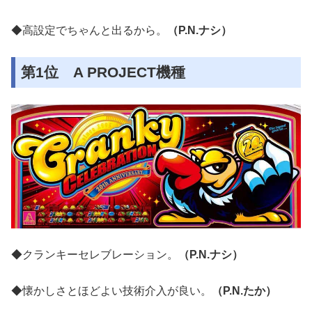
◆高設定でちゃんと出るから。
（P.N.ナシ）
第1位 A PROJECT機種
◆クランキーセレブレーション。
（P.N.ナシ）
◆懐かしさとほどよい技術介入が良い。
（P.N.たか）