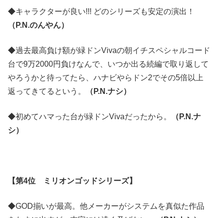
◆キャラクターが良い!!! どのシリーズも安定の演出！
（P.N.のんやん）
◆過去最高負け額が緑ドンVivaの朝イチスペシャルコード
台で9万2000円負けなんで、いつか出る続編で取り返して
やろうかと待ってたら、ハナビやらドン2でその5倍以上
返ってきてるという。
（P.N.ナシ）
◆初めてハマった台が緑ドンVivaだったから。
（P.N.ナ
シ）
【第4位 ミリオンゴッドシリーズ】
◆GOD揃いが最高。他メーカーがシステムを真似た作品