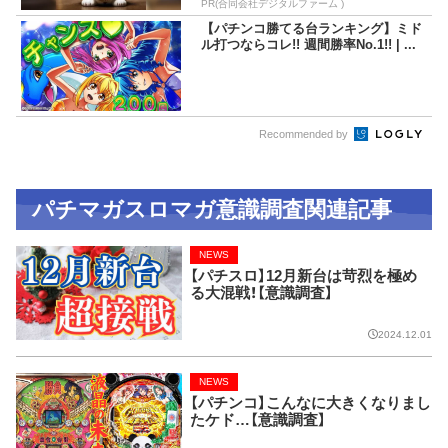
PR(合同会社デジタルファーム )
【パチンコ勝てる台ランキング】ミド
ル打つならコレ!! 週間勝率No.1!! | ...
Recommended by
パチマガスロマガ意識調査関連記事
NEWS
【パチスロ】12月新台は苛烈を極め
る大混戦！【意識調査】
2024.12.01
NEWS
【パチンコ】こんなに大きくなりまし
たケド…【意識調査】