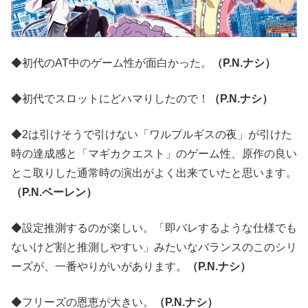
◆初代のAT中のゲーム性が面白かった。
（P.N.ナシ）
◆初代でスロットにどハマりしたので！
（P.N.ナシ）
◆2は引けそうで引けない「ワルプルギスの夜」が引けた
時の達成感と「マギカクエスト」のゲーム性、原作の良い
とこ取りした通常時の演出がよく出来ていたと思います。
（P.N.ベーレン）
◆設定推測するのが楽しい。「即バレするような仕様でも
ないけど割と推測しやすい」みたいなバランスのこのシリ
ーズが、一番やりがいがあります。
（P.N.ナシ）
◆フリーズの恩恵が大きい。
（P.N.ナシ）