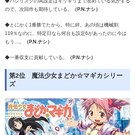
◆バジリスクの高設定はギリギリまで攻めている気がする
ので。次回作も期待している。
（P.N.ナシ）
◆とにかく1番勝てたから。特に絆。あの頃は機械割
119％なのに、特定日なら何台も設定6があったのに今は
もう…。
（P.N.ナシ）
◆一番収支に貢献している。
（P.N.ナシ）
第2位 魔法少女まどか☆マギカシリー
ズ