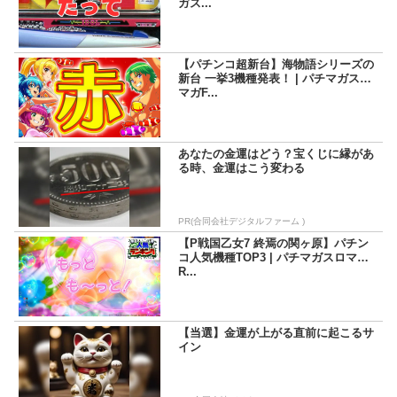
ガス...
【パチンコ超新台】海物語シリーズの
新台 一挙3機種発表！ | パチマガスロ
マガF...
あなたの金運はどう？宝くじに縁があ
る時、金運はこう変わる
PR(合同会社デジタルファーム )
【P戦国乙女7 終焉の関ヶ原】パチン
コ人気機種TOP3 | パチマガスロマガF
R...
【当選】金運が上がる直前に起こるサ
イン