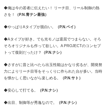
◆俺は今の若者に伝えたい！ リーチ目、リール制御の熱
さを！
（P.N.青テン最強）
◆やっぱりAタイプが面白い。
（P.N.ペイ）
◆Aタイプが好き。でも光モノは退屈でつまらない。そろ
そろオリジナルも作って欲しい。A PROJECTのコンセプ
トって復刻だったけ？
（P.N.ナシ）
◆さすがに昔と比べたら出玉性能はかなり劣るが、開発努
力によりリーチ目等をそっくりに作られた台が多い。当時
を懐かしく思いながら楽しめる。
（P.N.サト）
◆安心して打てる。
（P.N.ナシ）
◆出目、制御等が秀逸なので。
（P.N.ナシ）