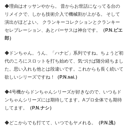
◆理由はオッサンやから。 昔からお世話になってる台の
リメイクで、しかも技術介入で機械割が上がる。 そして
演出がほどよい。 クランキーコレクションとクランキー
セレブレーション、あとバーサスは神台です。
（P.N.ピエ
郎）
◆ドンちゃん。うん、「ハナビ」系列ですね。ちょうど初
代のころにスロットを打ち始めて、気づけば随分経ちまし
た。思い入れも他とは段違いです。これからも長く続いて
欲しいシリーズですね！
（P.N.sai.）
◆4号機からドンちゃんシリーズが好きなので、いつもド
ンちゃんシリーズには期待してます。Aプロ全体でも期待
してます。
（P.N.ナシ）
◆どこからでも打てて、いつでもヤメれる。
（P.N.浅）