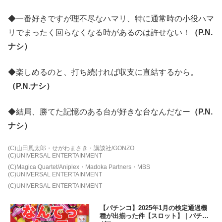
◆一番好きですが理不尽なハマリ、特に通常時の小役ハマ
リでまったく回らなくなる時があるのは許せない！
（P.N.
ナシ）
◆楽しめるのと、打ち続ければ収支に直結するから。
（P.N.ナシ）
◆結局、勝てた記憶のある台が好きな台なんだなー
（P.N.
ナシ）
(C)山田風太郎・せがわまさき・講談社/GONZO
(C)UNIVERSAL ENTERTAINMENT
(C)Magica Quartet/Aniplex・Madoka Partners・MBS
(C)UNIVERSAL ENTERTAINMENT
(C)UNIVERSAL ENTERTAINMENT
【パチンコ】2025年1月の検定通過機
種が出揃った件【スロット】 | パチマ