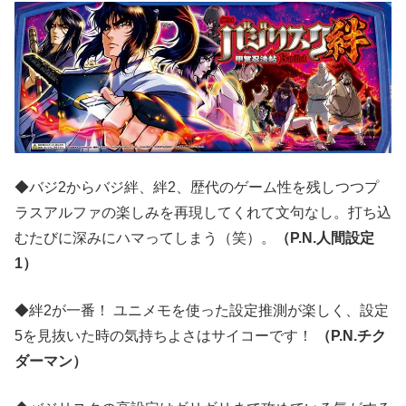
◆バジ2からバジ絆、絆2、歴代のゲーム性を残しつつプ
ラスアルファの楽しみを再現してくれて文句なし。打ち込
むたびに深みにハマってしまう（笑）。
（P.N.人間設定
1）
◆絆2が一番！ ユニメモを使った設定推測が楽しく、設定
5を見抜いた時の気持ちよさはサイコーです！
（P.N.チク
ダーマン）