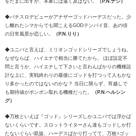
をたまに出すが、本家には遠く及ばない。
（P.N.ナシ）
◆パチスロデビューがアナザーゴッドハーデスだった。少
し離れたシマからでも聞こえるGODテンパイ音、あの頃
の日常風景が恋しい。
（P.N.りり）
◆ユニバと言えば、ミリオンゴッドシリーズでしょうね。
なぜならば、ハイエナで相当に勝てたから。 ほぼ設定不
問と言うか、ハイエナして下さいと言わんばかりの機種設
計な上に、実戦終わりの最後にゴッドを打つって人もかな
り多かったのではないのかな？ 当日に限らず、宵越しで
も期待値がポンポン取れる機種だった。
（P.N.ヘルシン
グ）
◆万枚といえば『ゴッド』シリーズしかユニバでは浮かば
ないくらいです。スロットライターさん達もゴッドしか打
たないぐらい凱旋、ハーデスばかり打ってて、万枚=ゴッ