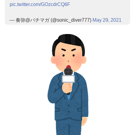
pic.twitter.com/GOzcdrCQ6F
— 奏弥@パチマガ (@sonic_diver777)
May 29, 2021