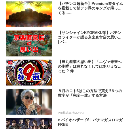
【パチンコ超新台】Premium遊タイム
を搭載して甘デジ界のキングが帰って
くる…...
【サンシャインKYORAKU栄】パチン
コライターが語る京楽直営店の思い出
| パ...
【豊丸産業の思い出】「エヴァ未来へ
の咆哮」は豊丸なくしてはありえなか
った!? 偉...
８月のロト6はこの方法で買え!!６つの
数字が『完全一致』する方法
PR(株式会社MURA)
e バイオハザード6 | パチマガスロマガ
FREE