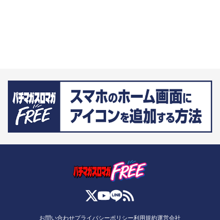
お問い合わせ
プライバシーポリシー
利用規約
運営会社