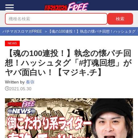
パチマガスロマガFREE
【魂の100連投！】執念の懐パチ回想！ハッシュタグ
NEWS
【魂の100連投！】執念の懐パチ回
想！ハッシュタグ「#打魂回想」が
ヤバ面白い！【マジキ.チ】
Written by
奏弥
2021.05.30