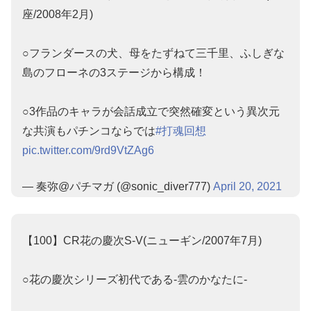
座/2008年2月)
○フランダースの犬、母をたずねて三千里、ふしぎな
島のフローネの3ステージから構成！
○3作品のキャラが会話成立で突然確変という異次元
な共演もパチンコならでは
#打魂回想
pic.twitter.com/9rd9VtZAg6
— 奏弥@パチマガ (@sonic_diver777)
April 20, 2021
【100】CR花の慶次S-V(ニューギン/2007年7月)
○花の慶次シリーズ初代である-雲のかなたに-