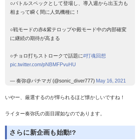
○バトルスペックとして登場し、導入週から出玉力も
相まって瞬く間に人気機種に！
○戦モードの赤&紫テロップや殿モード中の内部確変
に継続の期待が高まる
○チョロ打ちストロークで話題に
#打魂回想
pic.twitter.com/pNBMFPvuHU
— 奏弥@パチマガ (@sonic_diver777)
May 16, 2021
いやー、厳選するのが憚られるほど懐かしいですね！
ライター奏弥氏の面目躍如なのであります。
さらに新企画も始動!?