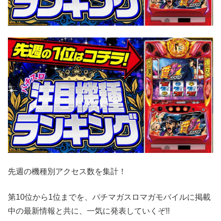
先週の機種別アクセス数を集計！
第10位から1位までを、パチマガスロマガモバイルに掲載
中の最新情報と共に、一気に発表していくぞ!!