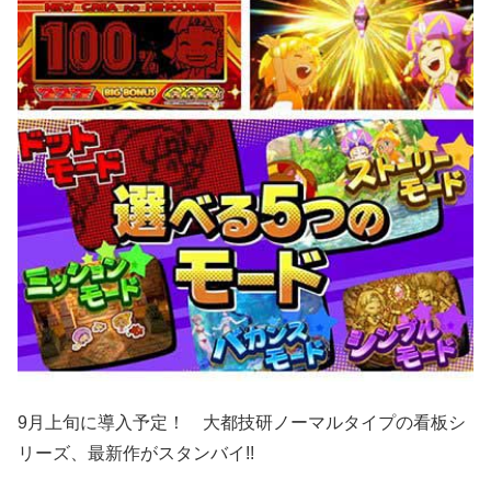
9月上旬に導入予定！ 大都技研ノーマルタイプの看板シ
リーズ、最新作がスタンバイ!!