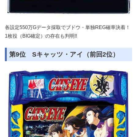
各設定550万Gデータ採取でブドウ・単独REG確率決着！
1枚役（BIG確定）の存在も判明!!
第9位 Sキャッツ・アイ（前回2位）