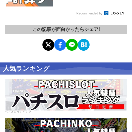
Recommended by
この記事が面白かったらシェア!
人気ランキング
パチスロランキング