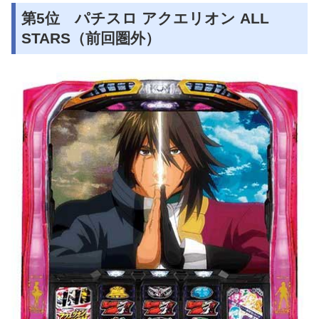
第5位 パチスロ アクエリオン ALL
STARS（前回圏外）