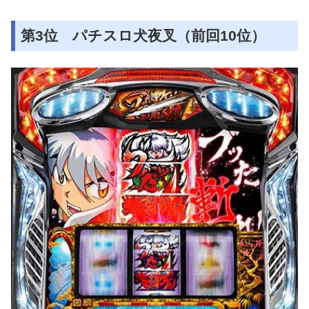
第3位 パチスロ犬夜叉（前回10位）