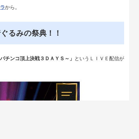
ラ
から。
着ぐるみの祭典！！
パチンコ頂上決戦３ＤＡＹＳ～」
というＬＩＶＥ配信が