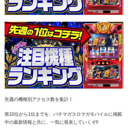
先週の機種別アクセス数を集計！
第10位から1位までを、パチマガスロマガモバイルに掲載
中の最新情報と共に、一気に発表していくぞ!!