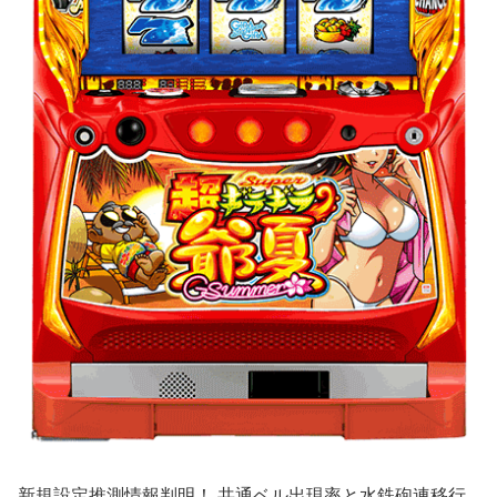
新規設定推測情報判明！ 共通ベル出現率と水鉄砲連移行