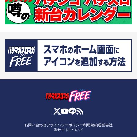
お問い合わせ
プライバシーポリシー
利用規約
運営会社
当サイトについて