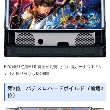
BZの最終色別AT期待度が判明! さらに鬼ボーナス中のシ
ナリオ振り分けも初公開!!
第2位 パチスロハードボイルド（前週2
位）