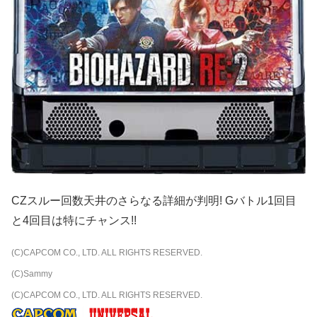
CZスルー回数天井のさらなる詳細が判明! Gバトル1回目
と4回目は特にチャンス!!
(C)CAPCOM CO., LTD. ALL RIGHTS RESERVED.
(C)Sammy
(C)CAPCOM CO., LTD. ALL RIGHTS RESERVED.