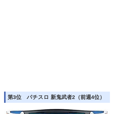
第3位 パチスロ 新鬼武者2（前週4位）