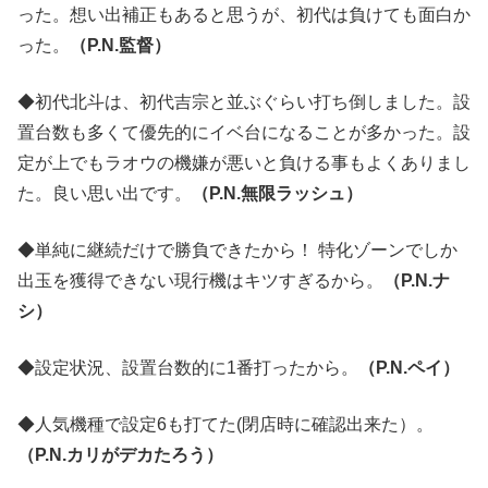
った。想い出補正もあると思うが、初代は負けても面白か
った。
（P.N.監督）
◆初代北斗は、初代吉宗と並ぶぐらい打ち倒しました。設
置台数も多くて優先的にイベ台になることが多かった。設
定が上でもラオウの機嫌が悪いと負ける事もよくありまし
た。良い思い出です。
（P.N.無限ラッシュ）
◆単純に継続だけで勝負できたから！ 特化ゾーンでしか
出玉を獲得できない現行機はキツすぎるから。
（P.N.ナ
シ）
◆設定状況、設置台数的に1番打ったから。
（P.N.ペイ）
◆人気機種で設定6も打てた(閉店時に確認出来た）。
（P.N.カリがデカたろう）