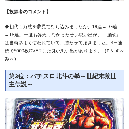
【投票者のコメント】
◆初代も万枚を夢見て打ち込みましたが、19連→1G連
→18連。一度も昇天しなかった苦い思い出が。「強敵」
は当時あまく使われていて、勝たせて頂きました。3日連
続で5000枚OVERした良い思い出があります。
（P.N.す～
み～）
第3位：パチスロ北斗の拳～世紀末救世
主伝説～