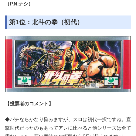
（P.N.ナシ）
第1位：北斗の拳（初代）
【投票者のコメント】
◆パチならかなり悩みますが、スロは初代一択ですね。直
撃世代だったのもあってアレに比べると他シリーズは全て