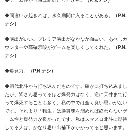
◆ゲーム性が当時は新鮮だったから。
（P.N.ナシ）
◆間違いが起きれば、永久期間に入ることがある。
（P.N.
ナシ）
◆演出がいい。プレミア演出がなかなか面白い。あべしカ
ウンターや高確示唆がゲームを楽しくしてくれた。
（P.N.
ナシ）
◆爆発力。
（P.N.ナシ）
◆初代北斗から打ち込んだものです。確かに打ち込みまし
たが、皆さん思ってるほど爆発力はなく、逆に天井まで行
って爆死することも多く、私の中では全く良い思いがない
です。それより「転生」は勝舞魂を溜めれば終わらないゲ
ーム性と爆発力が良かったです。私はスマスロ北斗に期待
してる人は、かなり思い出補正がかかってると思います。