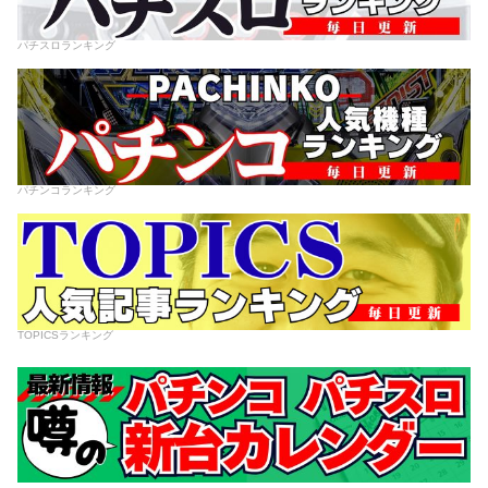
パチスロランキング
パチンコランキング
TOPICSランキング