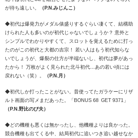
が待ち遠しい。
（P.N.みじんこ）
◆初代は爆発力がメダル俵盛りするぐらい凄くて、結構助
けられた人も多いのが初代じゃないでしょうか？ 意外と
シンプルでわかりやすくて、スロットを覚えるために打っ
たのがこの初代と大都の吉宗！ 若い人はもう初代知らな
いでしょうが、爆裂の仕方が半端ないし、初代は夢があっ
たから！ 万枚がよく見られた北斗初代…あの若い頃には
戻れない（笑）。
（P.N.月）
◆初代しか打ったことがない。昔使ってたガラケーにリザ
ルト画面の写メまだあった。「BONUS 68 GET 9371」
（P.N.野比のび夫）
◆どの機種も悪くは無かったし、他機種よりは良かった。
競合機種も出てくる中、結局初代に追いつき追い越せなか