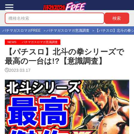
パチマガスロマガFREE
パチマガスロマガ意識調査
【パチスロ】北斗の拳シ
NEWS
パチマガスロマガ意識調査
【パチスロ】北斗の拳シリーズで
最高の一台は!?【意識調査】
2023.03.17