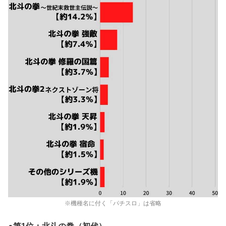
※機種名に付く「パチスロ」は省略