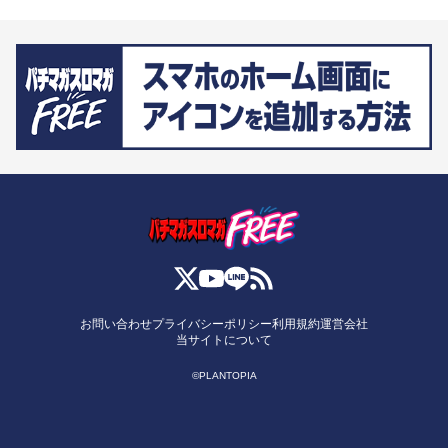
お問い合わせ
プライバシーポリシー
利用規約
運営会社
当サイトについて
©PLANTOPIA