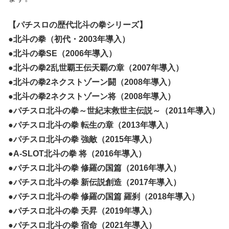
【パチスロの歴代北斗の拳シリーズ】
●北斗の拳（初代・2003年導入）
●北斗の拳SE（2006年導入）
●北斗の拳2乱世覇王伝天覇の章（2007年導入）
●北斗の拳2ネクストゾーン闘（2008年導入）
●北斗の拳2ネクストゾーン将（2008年導入）
●パチスロ北斗の拳～世紀末救世主伝説～（2011年導入）
●パチスロ北斗の拳 転生の章（2013年導入）
●パチスロ北斗の拳 強敵（2015年導入）
●A-SLOT北斗の拳 将（2016年導入）
●パチスロ北斗の拳 修羅の国篇（2016年導入）
●パチスロ北斗の拳 新伝説創造（2017年導入）
●パチスロ北斗の拳 修羅の国篇 羅刹（2018年導入）
●パチスロ北斗の拳 天昇（2019年導入）
●パチスロ北斗の拳 宿命（2021年導入）