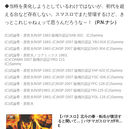
◆当時を美化しようとしているわけではないが、初代を超
える台など存在しない。スマスロでまた登場するけど、き
っとこれじゃねぇッて思うんだろうな～！
（P.N.ナシ）
(C)武論尊・原哲夫/NSP 1983 版権許諾証SAB-302、(C)Sammy
(C)武論尊・原哲夫/NSP 1983, (C)NSP 2007 版権許諾証 YBJ-918 (C)Sammy
(C)武論尊・原哲夫/NSP 1983 (C)NSP 2007 版権許諾証SAD-304 (C)Sammy
(C)武論尊・原哲夫／コアミックス 1983,
(C)COAMIX 2007 版権許諾証YRG-121
(C)Sammy
(C)武論尊・原哲夫/NSP 1983, (C)NSP 2007 版権許諾証YAF-420 (C)Sammy
(C)武論尊・原哲夫/NSP 1983, (C)NSP 2007 版権許諾証YSC-506 (C)Sammy
(C)武論尊・原哲夫/NSP 1983,(C)NSP 2007 版権許諾証YFC-128 (C)Sammy
(C)武論尊・原哲夫/NSP1983, (C)NSP 2007 版権許諾証YRI-125 (C)Sammy
(C)武論尊・原哲夫/NSP 1983, (C)NSP 2007 版権許諾証YGL-126 (C)Sammy
(C)武論尊・原哲夫
【パチスロ】北斗の拳・転生が復活す
ると聞いて… | パチマガスロマガFRE
E