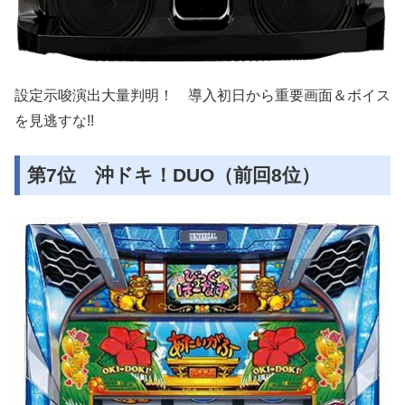
設定示唆演出大量判明！ 導入初日から重要画面＆ボイス
を見逃すな!!
第7位 沖ドキ！DUO（前回8位）