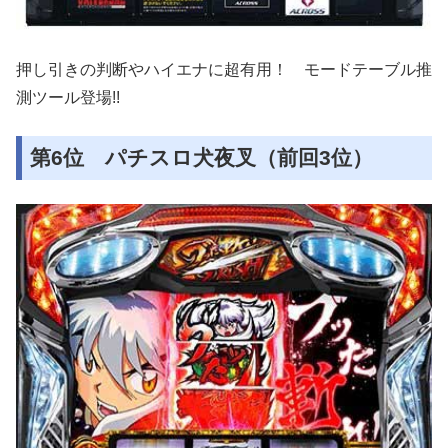
押し引きの判断やハイエナに超有用！ モードテーブル推
測ツール登場!!
第6位 パチスロ犬夜叉（前回3位）