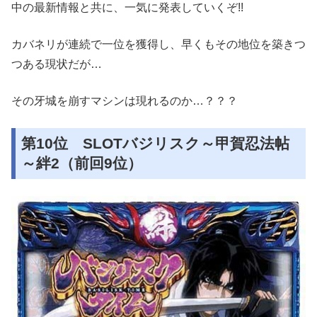
中の最新情報と共に、一気に発表していくぞ!!
カバネリが連続で一位を獲得し、早くもその地位を築きつ
つある現状だが…
その牙城を崩すマシンは現れるのか…？？？
第10位 SLOTバジリスク～甲賀忍法帖
～絆2（前回9位）