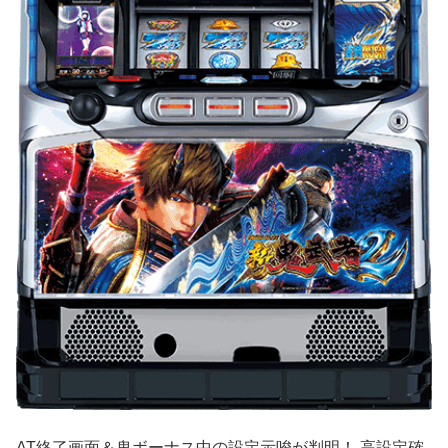
AT終了画面＆鬼ボーナス中の設定示唆が判明！ 高設定確