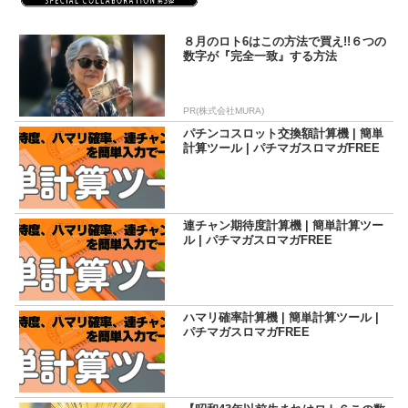
８月のロト6はこの方法で買え!!６つの
数字が『完全一致』する方法
PR(株式会社MURA)
パチンコスロット交換額計算機 | 簡単
計算ツール | パチマガスロマガFREE
連チャン期待度計算機 | 簡単計算ツー
ル | パチマガスロマガFREE
ハマリ確率計算機 | 簡単計算ツール |
パチマガスロマガFREE