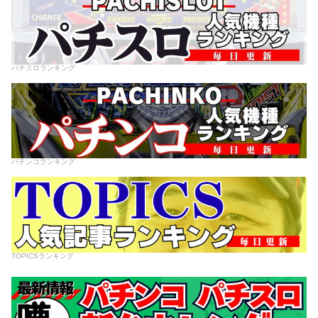
パチスロランキング
パチンコランキング
TOPICSランキング