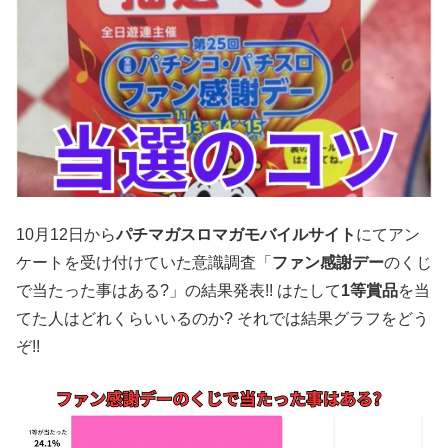
10月12日から
パチマガスロマガモバイルサイト
にてアン
ケートを受け付けていた意識調査「
ファン感謝デー
のくじ
で当たった事はある?」の結果発表!! はたして
1等賞品
を当
てた人はどれくらいいるのか? それでは結果グラフをどう
ぞ!!