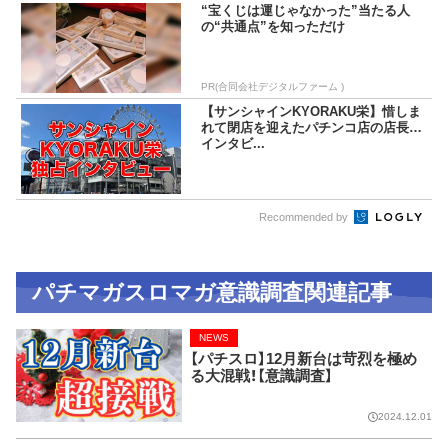
“宝くじは運じゃなかった”当たる人
の“共通点”を知っただけ
PR(合同会社デジタルファーム )
【サンシャインKYORAKU栄】惜しま
れて閉店を迎えたパチンコ店の店長に
インタビ...
Recommended by
パチマガスロマガ意識調査関連記事
NEWS
【パチスロ】12月新台は苛烈を極め
る大混戦！【意識調査】
2024.12.01