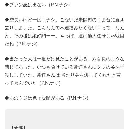
◆ファン感は出ない（P.N.ナシ)
◆歴長いけど一度もナシ。こないだ未開封のまま台に置き
去りしました。こんなんで不運掴みたくない！って。なん
と、その後は絶好調ーー。やっぱ、運は他人任せじゃ駄目
だね（P.N.ナシ)
◆当たった人は一度だけ見たことがある。八百長のような
感じであった。いつも負けている常連さんにクジの券を手
渡ししていた。常連さんは 当たり券を渡してくれたと言
って喜んでいた（P.N.ナシ)
◆あのクジは色々な闇がある（P.N.ナシ)
【寸評】