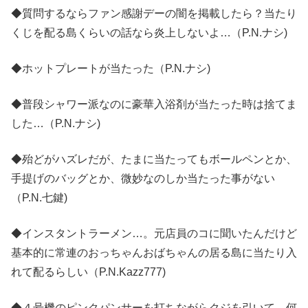
◆質問するならファン感謝デーの闇を掲載したら？当たり
くじを配る島くらいの話なら炎上しないよ…（P.N.ナシ)
◆ホットプレートが当たった（P.N.ナシ)
◆普段シャワー派なのに豪華入浴剤が当たった時は捨てま
した…（P.N.ナシ)
◆殆どがハズレだが、たまに当たってもボールペンとか、
手提げのバッグとか、微妙なのしか当たった事がない
（P.N.七鍵)
◆インスタントラーメン…。元店員のコに聞いたんだけど
基本的に常連のおっちゃんおばちゃんの居る島に当たり入
れて配るらしい（P.N.Kazz777)
◆４号機のピンクパンサーを打ちながらクジを引いて、何