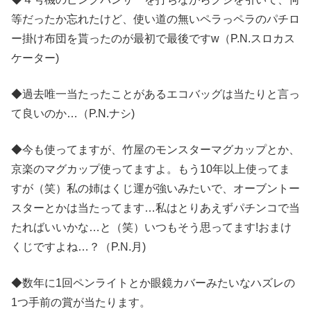
等だったか忘れたけど、使い道の無いペラっペラのパチロ
ー掛け布団を貰ったのが最初で最後ですw（P.N.スロカス
ケーター)
◆過去唯一当たったことがあるエコバッグは当たりと言っ
て良いのか…（P.N.ナシ)
◆今も使ってますが、竹屋のモンスターマグカップとか、
京楽のマグカップ使ってますよ。もう10年以上使ってま
すが（笑）私の姉はくじ運が強いみたいで、オーブントー
スターとかは当たってます…私はとりあえずパチンコで当
たればいいかな…と（笑）いつもそう思ってます!おまけ
くじですよね…？（P.N.月)
◆数年に1回ペンライトとか眼鏡カバーみたいなハズレの
1つ手前の賞が当たります。