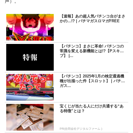
声）。
【速報】あの超人気パチンコ台がまさ
かの…!? | パチマガスロマガFREE
【パチンコ】まさに革命! パチンコの
常識を変える新機能とは!?【Pスキッ
プ】 |...
【パチンコ】2025年1月の検定通過機
種が出揃った件【スロット】 | パチマ
ガス...
宝くじが当たる人にだけ共通する“あ
る特徴”とは？
PR(合同会社デジタルファーム )