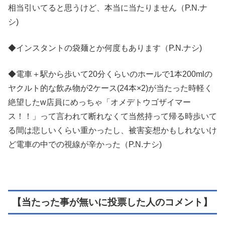
相当引いてると思うけど、本当に当たりません（P.N.ナ
シ)
◆インスタントの袋麺とか何度もあります（P.N.ナシ)
◆電車＋駅から歩いて20分くらいのホールで1本200mlの
ヤクルト的な飲み物が2ケース(24本×2)が当たった時軽く
絶望したw店員にめっちゃ「オメデトウゴザイマー
ス！！」って言われて断れなくて当然持って帰る時歩いて
る間は悲しいくらい重かったし、被害妄想かもしれないけ
ど電車の中での視線が辛かった（P.N.ナシ)
【当たった事が無いに投票した人のコメント】