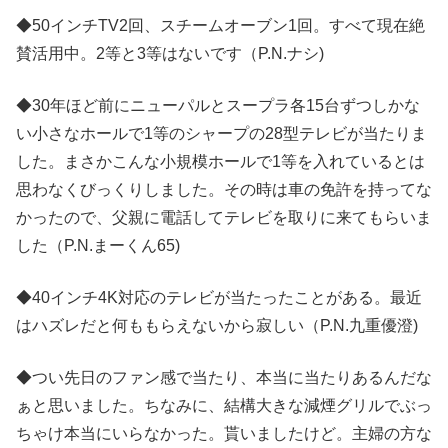
◆50インチTV2回、スチームオーブン1回。すべて現在絶
賛活用中。2等と3等はないです（P.N.ナシ)
◆30年ほど前にニューパルとスープラ各15台ずつしかな
い小さなホールで1等のシャープの28型テレビが当たりま
した。まさかこんな小規模ホールで1等を入れているとは
思わなくびっくりしました。その時は車の免許を持ってな
かったので、父親に電話してテレビを取りに来てもらいま
した（P.N.まーくん65)
◆40インチ4K対応のテレビが当たったことがある。最近
はハズレだと何ももらえないから寂しい（P.N.九重優澄)
◆つい先日のファン感で当たり、本当に当たりあるんだな
ぁと思いました。ちなみに、結構大きな減煙グリルでぶっ
ちゃけ本当にいらなかった。貰いましたけど。主婦の方な